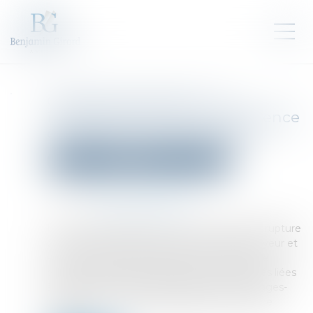
Garantie des salaires : un
infléchissement de jurisprudence
conforme au droit européen
Droit des sociétés
Procédures collectives
Publié le :
23/01/2025
Source :
www.actu-juridique.fr
Un salarié, chauffeur-livreur, prend acte de la rupture
de son contrat de travail aux torts de l’employeur et
saisit la juridiction prud’homale pour obtenir le
paiement de salaires impayés, des indemnités liées
à la rupture du contrat de travail, des dommages-
intérêts pour exécution déloyale du contrat de