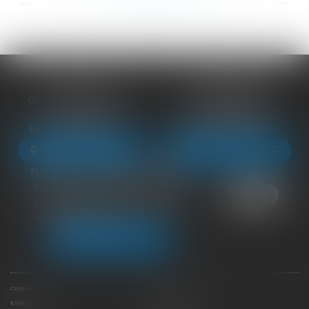
...
...
<<
<
44
45
46
47
48
49
50
>
>>
BLOIS
VENDÔME
68 Rue du Bourg Neuf
27 ter Rte de Blois
41000 BLOIS
41100 VENDÔME
Tél :
09 83 39 24 76
Tél :
09 83 39 24 76
NOUS LOCALISER
NOUS LOCALISER
NEUILLE-PONT-PIERRE
16 Avenue du Général de Gaulle
37360 NEUILLE-PONT-PIERRE
Tél :
09 83 39 24 76
NOUS LOCALISER
CABINET
ÉQUIPE
EXPERTISES
LIENS UTILES