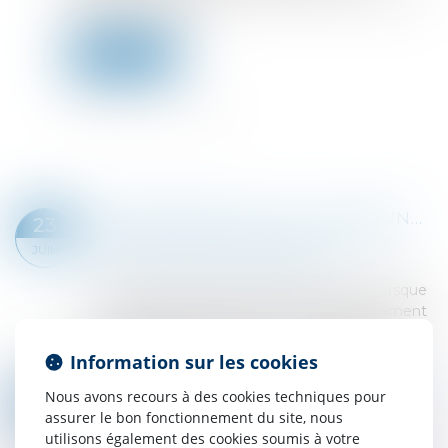
besoins de l’enfant »...
Lire la suite
RÉCOMPENSE DUE À LA COMMUNAUTÉ : POINT DE DÉPART DES INTÉRÊTS EN CAS D’ALIÉNATION D’UN BIEN PROPRE
23
Droit de la famille, des personnes et de leur
JUIN
patrimoine
/
Divorce et séparation
En matière de régime de communauté, lorsque
la communauté a contribué au remboursement
d’un crédit ayant financé un bien propre, une
récompense est due. Si ce bien a été aliéné...
Information sur les cookies
Lire la suite
EXEQUATUR ET AUTORITÉ DE CHOSE JUGÉE : LA DISSIMULATION D’UNE PRESTATION COMPENSATOIRE CONSTITUE UNE FRAUDE
Nous avons recours à des cookies techniques pour
20
Droit de la famille, des personnes et de leur
assurer le bon fonctionnement du site, nous
MAI
patrimoine
/
Divorce et séparation
utilisons également des cookies soumis à votre