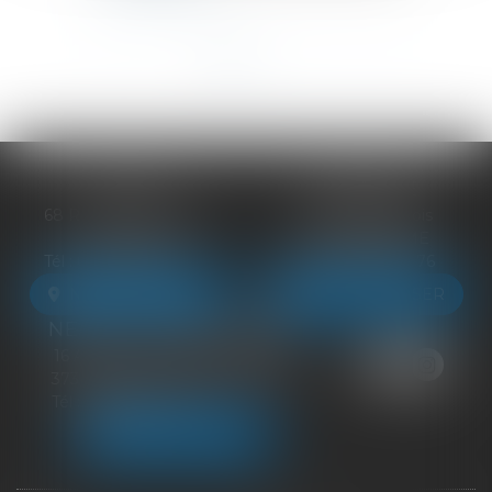
<<
<
1
2
3
4
>
>>
BLOIS
VENDÔME
68 Rue du Bourg Neuf
27 ter Rte de Blois
41000 BLOIS
41100 VENDÔME
Tél :
09 83 39 24 76
Tél :
09 83 39 24 76
NOUS LOCALISER
NOUS LOCALISER
NEUILLE-PONT-PIERRE
16 Avenue du Général de Gaulle
37360 NEUILLE-PONT-PIERRE
Tél :
09 83 39 24 76
NOUS LOCALISER