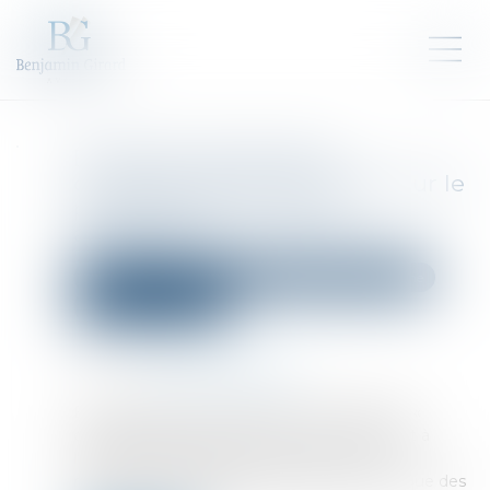
Évolution des facultés
contributives des parents pour le
paiement de la pension
alimentaire
Droit de la famille, des personnes et de leur patrimoine
Divorce et séparation
Publié le :
13/01/2025
Source :
www.actu-juridique.fr
En application de l’article 371-2 du Code civil, «
chacun des parents contribue à l’entretien et à
l’éducation des enfants à proportion de ses
ressources, de celles de l’autre parent, ainsi que des