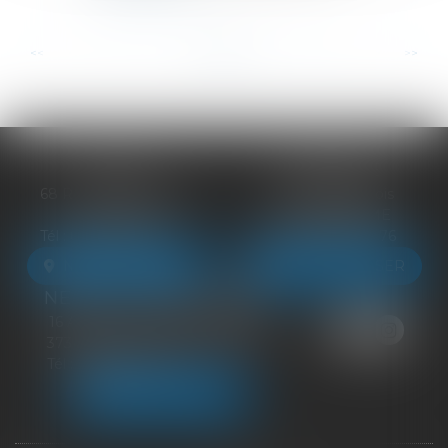
...
...
<<
<
3
4
5
6
7
8
9
>
>>
BLOIS
VENDÔME
68 Rue du Bourg Neuf
27 ter Rte de Blois
41000 BLOIS
41100 VENDÔME
Tél :
09 83 39 24 76
Tél :
09 83 39 24 76
NOUS LOCALISER
NOUS LOCALISER
NEUILLE-PONT-PIERRE
16 Avenue du Général de Gaulle
37360 NEUILLE-PONT-PIERRE
Tél :
09 83 39 24 76
NOUS LOCALISER