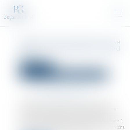
Céder ses parts en SARL : que se
passe-t-il si la société ne répond
pas ?
Droit des sociétés
Droit des sociétés commerciales et professionnelles
Publié le :
17/04/2025
Source :
www.lemag-juridique.com
En application de l’article L 223-14 du Code de
commerce, la cession de parts sociales dans une
société à responsabilité limitée (SARL) à une
personne étrangère à la société est subordonnée à
l’agrément de la majorité des associés représentant