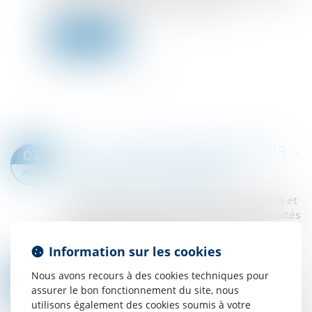
au moins la moitié des parts sociales...
Lire la suite
HELP ! : UNE AIDE ADAPTÉE POUR LES TRAVAILLEURS INDÉPENDANTS
02
Droit des sociétés
/
Droit des sociétés
AVR.
commerciales et professionnelles
L'Urssaf permet aux travailleurs indépendants et
aux chefs d'entreprise rencontrant des difficultés
majeures d'ordre financier, familial, social ou
médical de bénéficier d'une a...
Information sur les cookies
Lire la suite
DROIT DES SOCIÉTÉS : PUBLICATION DE DEUX ORDONNANCES RÉFORMANT LE RÉGIME DES NULLITÉS ET LES ORGANISMES DE PLACEMENT COLLECTIF
Nous avons recours à des cookies techniques pour
19
Droit des sociétés
/
Droit des sociétés
assurer le bon fonctionnement du site, nous
MARS
commerciales et professionnelles
utilisons également des cookies soumis à votre