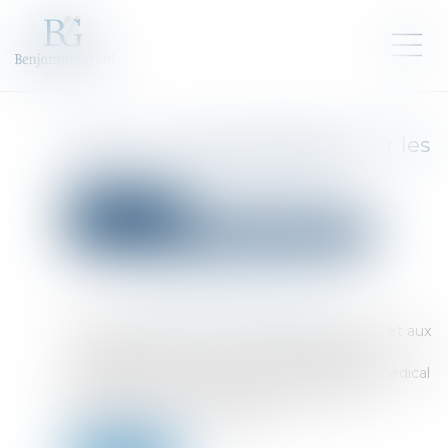
Help ! : une aide adaptée pour les
travailleurs indépendants
Droit des sociétés
Droit des sociétés commerciales et professionnelles
Publié le :
02/04/2025
Source :
entreprendre.service-public.fr
L'Urssaf permet aux travailleurs indépendants et aux
chefs d'entreprise rencontrant des difficultés
majeures d'ordre financier, familial, social ou médical
de bénéficier d'une aide gratuite, adaptée et
individualisée nommée Help !...