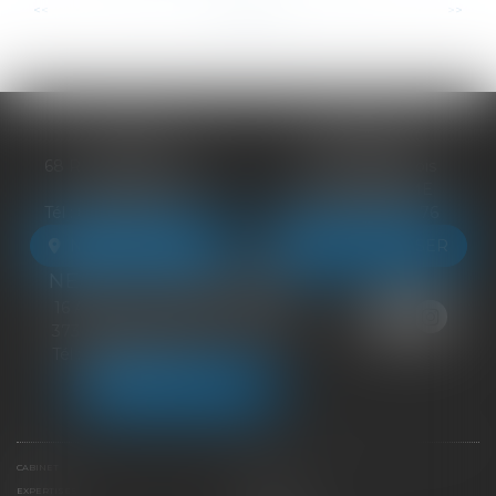
...
...
<<
<
3
4
5
6
7
8
9
>
>>
BLOIS
VENDÔME
68 Rue du Bourg Neuf
27 ter Rte de Blois
41000 BLOIS
41100 VENDÔME
Tél :
09 83 39 24 76
Tél :
09 83 39 24 76
NOUS LOCALISER
NOUS LOCALISER
NEUILLE-PONT-PIERRE
16 Avenue du Général de Gaulle
37360 NEUILLE-PONT-PIERRE
Tél :
09 83 39 24 76
NOUS LOCALISER
CABINET
ÉQUIPE
EXPERTISES
LIENS UTILES