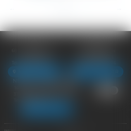
...
<<
<
1
2
3
4
5
6
7
>
>>
BLOIS
VENDÔME
68 Rue du Bourg Neuf
27 ter Rte de Blois
41000 BLOIS
41100 VENDÔME
Tél :
09 83 39 24 76
Tél :
09 83 39 24 76
NOUS LOCALISER
NOUS LOCALISER
NEUILLE-PONT-PIERRE
16 Avenue du Général de Gaulle
37360 NEUILLE-PONT-PIERRE
Tél :
09 83 39 24 76
NOUS LOCALISER
CABINET
ÉQUIPE