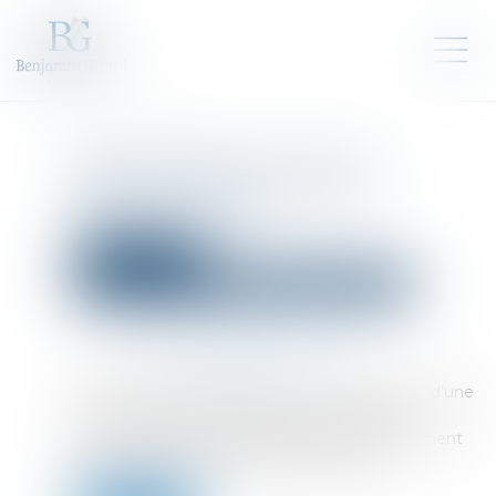
Retrait litigieux : le prix à
rembourser est celui de la
dernière cession
Droit des sociétés
Droit des sociétés commerciales et professionnelles
Publié le :
03/06/2025
Source :
www.lemag-juridique.com
Le droit au retrait litigieux permet au débiteur d’une
créance cédée de se libérer de sa dette en
remboursant au cessionnaire le prix effectivement
payé pour l’acquisition de ladite créance...