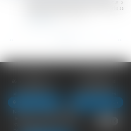
d’éviction a pour objet d’assurer à l’acquéreur la
possession paisible de la chose vendue après sa
délivrance. Dans ce contexte,...
Lire la suite
...
...
<<
<
5
6
7
8
9
10
11
>
>>
BLOIS
VENDÔME
68 Rue du Bourg Neuf
27 ter Rte de Blois
41000 BLOIS
41100 VENDÔME
Tél :
09 83 39 24 76
Tél :
09 83 39 24 76
NOUS LOCALISER
NOUS LOCALISER
NEUILLE-PONT-PIERRE
16 Avenue du Général de Gaulle
37360 NEUILLE-PONT-PIERRE