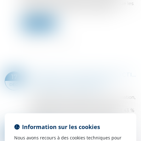
d’augmentation du capital soit validée, bien que les
actionnaires favorables soient minoritaires...
Lire la suite
CESSION ET VALORISATION D’ACTIONS : RETOUR SUR LES OBLIGATIONS EN MATIÈRE DE COMMUNICATION DES DOCUMENTS SOCIAUX
17
Droit des sociétés
/
Droit des sociétés
DÉC.
commerciales et professionnelles
Dans l’affaire portée devant la Cour de cassation,
un actionnaire avait démissionné de ses
fonctions dans une société dont il détenait 43 %
des actions. Conformément aux statuts...
Lire la suite
Information sur les cookies
INOPPOSABILITÉ DES FAITS NON PUBLIÉS AU RCS : L’EXCLUSION DES ACTES AUTHENTIQUES
10
Droit des sociétés
/
Droit des sociétés
Nous avons recours à des cookies techniques pour
DÉC.