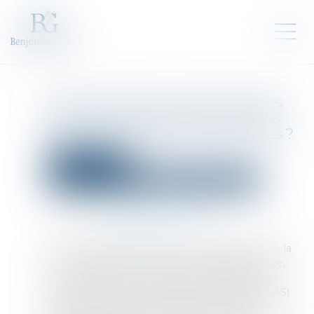
SAS et décisions collectives des
associés : les statuts peuvent-ils
fixer le seuil des voix exprimées ?
Droit des sociétés
Droit des sociétés commerciales et professionnelles
Publié le :
26/11/2024
Source :
www.lemag-juridique.com
Dans une décision rendue le 15 novembre 2024, la
Cour de cassation, réunie en assemblée plénière,
s’est prononcée sur la question de savoir si les
statuts d’une société par actions simplifiées (SAS)
peuvent autoriser qu’une décision collective