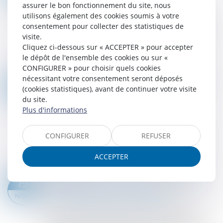
commerciales et professionnelles
assurer le bon fonctionnement du site, nous
utilisons également des cookies soumis à votre
La Cour de cassation a récemment rappelé
consentement pour collecter des statistiques de
qu’en application de l’article L.123-9 du Code de
visite.
commerce, la personne assujettie à
Cliquez ci-dessous sur « ACCEPTER » pour accepter
immatriculation ne peut, dans son activité,
le dépôt de l'ensemble des cookies ou sur «
opposer...
CONFIGURER » pour choisir quels cookies
Lire la suite
nécessitant votre consentement seront déposés
SOCIÉTÉ D’ATTRIBUTION D’IMMEUBLES EN JOUISSANCE PARTAGÉE : DES CONDITIONS STRICTES POUR LE RETRAIT D’UN ASSOCIÉ
04
(cookies statistiques), avant de continuer votre visite
Droit des sociétés
/
Droit des sociétés
DÉC.
du site.
commerciales et professionnelles
Plus d'informations
La société d’attribution d’immeubles en
jouissance partagée permet à des associés
CONFIGURER
REFUSER
d'acquérir des droits de jouissance sur un bien
immobilier pour des périodes déterminées,
ACCEPTER
dans...
Lire la suite
GARANTIE D’ÉVICTION ET LIBERTÉ D’ENTREPRENDRE : LES LIMITES DE LA NON-CONCURRENCE APRÈS LA CESSION DE PARTS SOCIALES
19
Droit des sociétés
/
Droit des sociétés
NOV.
commerciales et professionnelles
Selon l’article 1626 du Code civil, la garantie