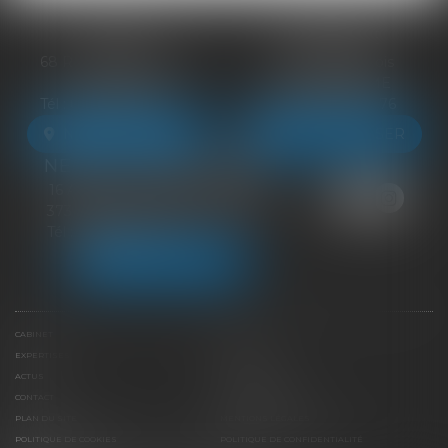
BLOIS
VENDÔME
68 Rue du Bourg Neuf
27 ter Rte de Blois
41000 BLOIS
41100 VENDÔME
Tél :
09 83 39 24 76
Tél :
09 83 39 24 76
NOUS LOCALISER
NOUS LOCALISER
NEUILLE-PONT-PIERRE
16 Avenue du Général de Gaulle
37360 NEUILLE-PONT-PIERRE
Tél :
09 83 39 24 76
NOUS LOCALISER
CABINET
ÉQUIPE
EXPERTISES
LIENS UTILES
ACTUS
HONORAIRES
CONTACT
PAIEMENT EN LIGNE
PLAN DU SITE
MENTIONS LÉGALES
POLITIQUE DE COOKIES
POLITIQUE DE CONFIDENTIALITÉ