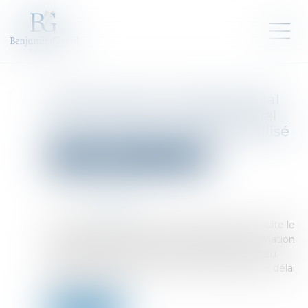
Activité occulte : le délai spécial
de réclamation s'applique quel
que soit le délai de reprise utilisé
Droit pénal
Droit pénal des affaires
Publié le :
12/10/2022
Source :
www.efl.fr
Le Conseil d'Etat juge qu'en cas d'activité occulte le
contribuable dispose du délai spécial de réclamation
de dix ans égal à celui fixé à l'administration, peu
important que cette dernière n'ait pas utilisé le délai
spécial de reprise...