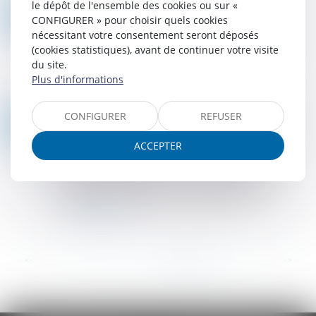
le dépôt de l'ensemble des cookies ou sur «
FAUX, COMPTES INFIDÈLES ET DIFFUSION DE FAUSSES INFORMATIONS : LES POURSUITES PEUVENT SE CUMULER
22
CONFIGURER » pour choisir quels cookies
Droit pénal
/
Droit pénal des affaires
SEPT.
nécessitant votre consentement seront déposés
Un dirigeant de société cotée sanctionné pour
(cookies statistiques), avant de continuer votre visite
diffusion d’informations trompeuses par
du site.
l’Autorité des marchés financiers peut être
Plus d'informations
poursuivi au pénal pour les délits de faux et p...
Lire la suite
CONFIGURER
REFUSER
QPC : TRAITEMENT DE LA RESPONSABILITÉ DU DIRIGEANT SOCIAL ET DU DIRIGEANT D’ASSOCIATION
10
Droit pénal
/
Droit pénal des affaires
AOÛT
ACCEPTER
Le principe d’égalité ne s’oppose ni à ce que le
législateur règle de façon différente des
situations différentes, ni à ce qu’il déroge à
l’égalité pour des raisons d’intérêt gé...
Lire la suite
...
<<
<
14
15
16
17
18
19
20
>
>>