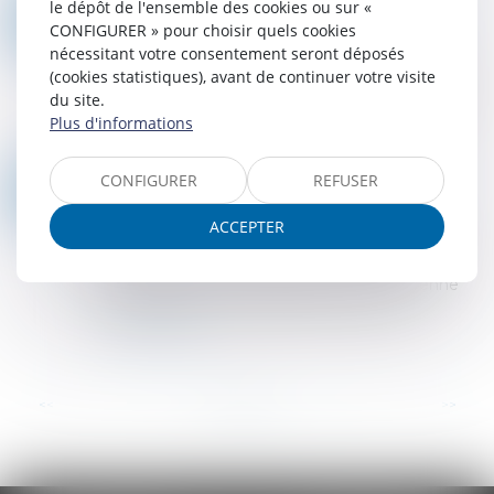
le dépôt de l'ensemble des cookies ou sur «
LES BANQUES, GRANDES ABSENTES D’UN PROCÈS ATTENDU DEPUIS LONGTEMPS
30
CONFIGURER » pour choisir quels cookies
Droit pénal
/
Droit pénal des affaires
AVR.
nécessitant votre consentement seront déposés
L’ouverture, le 31 mars dernier, du procès géant
(cookies statistiques), avant de continuer votre visite
des principaux responsables de l’escroquerie
du site.
Apollonia est un soulagement pour les victimes.
Plus d'informations
Reste une interrogation : pourquoi...
Lire la suite
CONFIGURER
REFUSER
LUTTE CONTRE LE BLANCHIMENT DE CAPITAUX ET LE FINANCEMENT DU TERRORISME : L'AMF APPLIQUE LES ORIENTATIONS DE L’AUTORITÉ BANCAIRE EUROPÉENNE CONCERNANT LES MESURES RESTRICTIVES POUR LES PRESTATAIRES DE SERVICES SUR CRYPTO-ACTIFS
23
Droit pénal
/
Droit pénal des affaires
AVR.
ACCEPTER
L’Autorité des marchés financiers (AMF) publie
une position DOC-2025-02 pour intégrer les
orientations de l’Autorité bancaire européenne
(EBA) relatives aux exigences sur les po...
Lire la suite
...
<<
<
1
2
3
4
5
6
7
>
>>