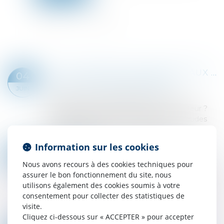
LUTTE CONTRE LES FRAUDES AUX AIDES PUBLIQUES : DE NOUVELLES MESURES VOTÉES AU PARLEMENT
04
Droit pénal
/
Droit pénal des affaires
JUIN
Le texte - dans son intitulé même - est
ambitieux, les résultats seront-ils à la hauteur ?
La proposition de loi "contre toutes les fraudes
aux aides publiques" a été définitive...
Lire la suite
Information sur les cookies
ADOPTION DE LA LOI CONTRE LE NARCOTRAFIC : LES POINTS CLÉS
14
Droit pénal
/
Droit pénal des affaires
Nous avons recours à des cookies techniques pour
MAI
assurer le bon fonctionnement du site, nous
Le 29 avril 2025, le Parlement a définitivement
utilisons également des cookies soumis à votre
adopté la proposition de loi visant à sortir la
consentement pour collecter des statistiques de
France du piège du narcotrafic. Le point sur
visite.
quatre dispositions majeures de ce t...
Cliquez ci-dessous sur « ACCEPTER » pour accepter
Lire la suite