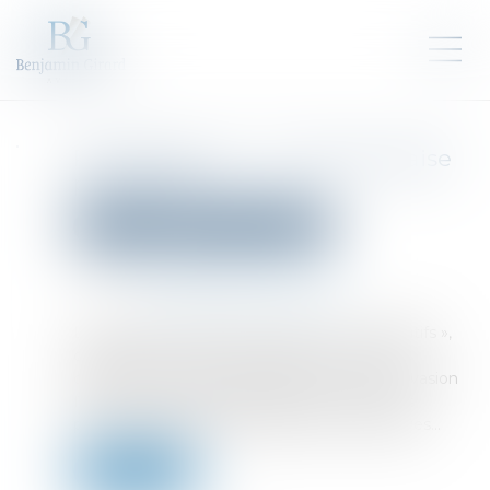
Paradis fiscaux : la liste française
pour 2025
Droit pénal
Droit pénal des affaires
Publié le :
21/05/2025
Source :
cabinet-rs.expert-infos.com
La liste des « États et territoires non coopératifs »,
dressée par la France pour 2025, vient d’être
dévoilée. Dans un objectif de lutte contre l’évasion
fiscale, les opérations réalisées avec ces pays
peuvent faire l’objet de dispositions dissuasives...
Lire la suite