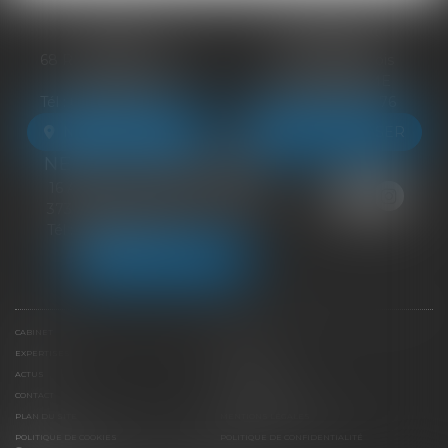
BLOIS
VENDÔME
68 Rue du Bourg Neuf
27 ter Rte de Blois
41000 BLOIS
41100 VENDÔME
Tél :
09 83 39 24 76
Tél :
09 83 39 24 76
NOUS LOCALISER
NOUS LOCALISER
NEUILLE-PONT-PIERRE
16 Avenue du Général de Gaulle
37360 NEUILLE-PONT-PIERRE
Tél :
09 83 39 24 76
NOUS LOCALISER
CABINET
ÉQUIPE
EXPERTISES
LIENS UTILES
ACTUS
HONORAIRES
CONTACT
PAIEMENT EN LIGNE
PLAN DU SITE
MENTIONS LÉGALES
POLITIQUE DE COOKIES
POLITIQUE DE CONFIDENTIALITÉ