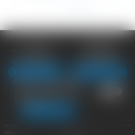
...
<<
<
6
7
8
9
10
11
12
>
>>
BLOIS
VENDÔME
68 Rue du Bourg Neuf
27 ter Rte de Blois
41000 BLOIS
41100 VENDÔME
Tél :
09 83 39 24 76
Tél :
09 83 39 24 76
NOUS LOCALISER
NOUS LOCALISER
NEUILLE-PONT-PIERRE
16 Avenue du Général de Gaulle
37360 NEUILLE-PONT-PIERRE
Tél :
09 83 39 24 76
NOUS LOCALISER
CABINET
ÉQUIPE