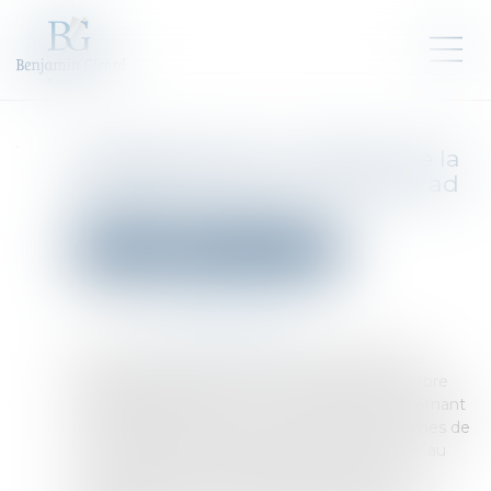
Enquête pénale : condition de la
désignation d’un mandataire ad
hoc pour le mineur
Droit pénal
Droit pénal des mineurs
Publié le :
02/11/2022
Source :
www.actu-juridique.fr
Selon l’article 20 de la directive 2012/29/UE du
Parlement européen et du Conseil du 25 octobre
2012 établissant des normes minimales concernant
les droits, le soutien et la protection des victimes de
la criminalité, le mineur victime a, par principe, au
cours d’une enquête pénale, le droit d’être