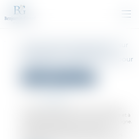
Lutte contre les abus sexuels sur
les enfants: la Commission
propose de nouvelles règles pour
protéger les enfants
Droit pénal
Droit pénal des mineurs
Publié le :
31/05/2022
Source :
ec.europa.eu
La Commission présente, ce jour, une nouvelle
proposition législative de l'UE visant à prévenir et à
combattre les abus sexuels sur les enfants en ligne.
Avec 85 millions de photos et de vidéos
représentant des abus sexuels commis sur des