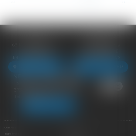
...
<<
<
6
7
8
9
10
11
12
>
>>
BLOIS
VENDÔME
68 Rue du Bourg Neuf
27 ter Rte de Blois
41000 BLOIS
41100 VENDÔME
Tél :
09 83 39 24 76
Tél :
09 83 39 24 76
NOUS LOCALISER
NOUS LOCALISER
NEUILLE-PONT-PIERRE
16 Avenue du Général de Gaulle
37360 NEUILLE-PONT-PIERRE
Tél :
09 83 39 24 76
NOUS LOCALISER
CABINET
ÉQUIPE
EXPERTISES
LIENS UTILES