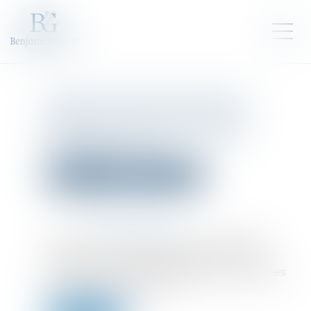
Talon.One lève 114 millions
d’euros pour faire entrer la
fidélité client dans l’ère de
l’infrastructure
Droit des sociétés
Levées de fonds
Publié le :
11/07/2025
Source :
www.frenchweb.fr
Il fut un temps où les programmes de fidélité
relevaient du marketing de proximité, cartes
tamponnées, réductions génériques, campagnes
limitées à quelques canaux...