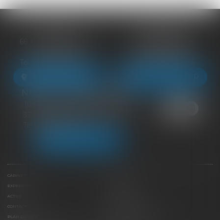
BLOIS
VENDÔME
68 Rue du Bourg Neuf
27 ter Rte de Blois
41000 BLOIS
41100 VENDÔME
Tél :
09 83 39 24 76
Tél :
09 83 39 24 76
NOUS LOCALISER
NOUS LOCALISER
NEUILLE-PONT-PIERRE
16 Avenue du Général de Gaulle
37360 NEUILLE-PONT-PIERRE
Tél :
09 83 39 24 76
NOUS LOCALISER
CABINET
ÉQUIPE
EXPERTISES
LIENS UTILES
ACTUS
HONORAIRES
CONTACT
PAIEMENT EN LIGNE
PLAN DU SITE
MENTIONS LÉGALES