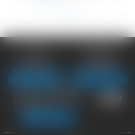
...
...
<<
<
15
16
17
18
19
20
21
>
>>
BLOIS
VENDÔME
68 Rue du Bourg Neuf
27 ter Rte de Blois
41000 BLOIS
41100 VENDÔME
Tél :
09 83 39 24 76
Tél :
09 83 39 24 76
NOUS LOCALISER
NOUS LOCALISER
NEUILLE-PONT-PIERRE
16 Avenue du Général de Gaulle
37360 NEUILLE-PONT-PIERRE
Tél :
09 83 39 24 76
NOUS LOCALISER