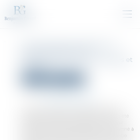
Contrôle de la révocation du
sursis, confiscation et
augmentation des dommages et
intérêts
Droit pénal
Procédure pénale
Publié le :
29/09/2023
Source :
www.lemag-juridique.com
Le prévenu, accusé de viol, agression sexuelle,
usage de stupéfiants et outrage en récidive a été
renvoyé par le juge d’instruction devant la cour
d’assises. Pour ces faits, la juridiction l’a condamné à
12 ans de réclusion criminelle, 5 ans de suivi socio