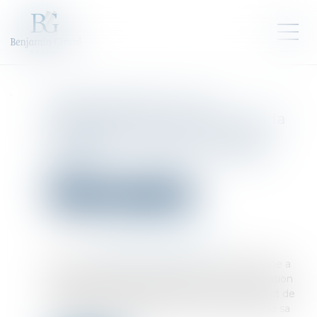
Saisie de biens et non
assentiment de la personne : la
nécessaire preuve d’un grief
justifiant la nullité d’une telle
saisie
Droit pénal
Procédure pénale
Publié le :
01/03/2024
Source :
www.lemag-juridique.com
Dans le cadre d’une instruction, toute personne a
droit, conformément à l’article 8 de la Convention
européenne des droits de l’homme, au respect de
sa vie privée et familiale, de son domicile et de sa