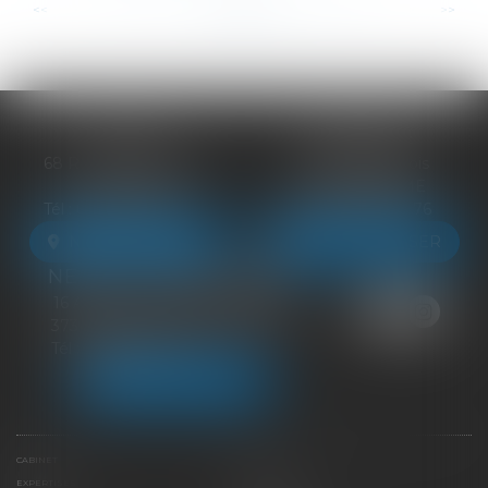
...
...
<<
<
13
14
15
16
17
18
19
>
>>
BLOIS
VENDÔME
68 Rue du Bourg Neuf
27 ter Rte de Blois
41000 BLOIS
41100 VENDÔME
Tél :
09 83 39 24 76
Tél :
09 83 39 24 76
NOUS LOCALISER
NOUS LOCALISER
NEUILLE-PONT-PIERRE
16 Avenue du Général de Gaulle
37360 NEUILLE-PONT-PIERRE
Tél :
09 83 39 24 76
NOUS LOCALISER
CABINET
ÉQUIPE
EXPERTISES
LIENS UTILES