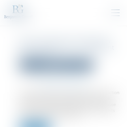
Action tendant à la résolution
d’un contrat après le jugement
d’ouverture
Droit des sociétés
Procédures collectives
Publié le :
29/09/2023
Source :
www.editions-legislatives.fr
L’arrêt des poursuites ne fait pas obstacle à l’action
visant à constater la résolution d’un contrat de
location de véhicules par application d’une clause
résolutoire de plein droit ayant produit ses effets
avant le jugement d’ouverture...