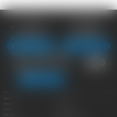
BLOIS
VENDÔME
68 Rue du Bourg Neuf
27 ter Rte de Blois
41000 BLOIS
41100 VENDÔME
Tél :
09 83 39 24 76
Tél :
09 83 39 24 76
NOUS LOCALISER
NOUS LOCALISER
NEUILLE-PONT-PIERRE
16 Avenue du Général de Gaulle
37360 NEUILLE-PONT-PIERRE
Tél :
09 83 39 24 76
NOUS LOCALISER
CABINET
ÉQUIPE
EXPERTISES
LIENS UTILES
ACTUS
HONORAIRES
CONTACT
PAIEMENT EN LIGNE