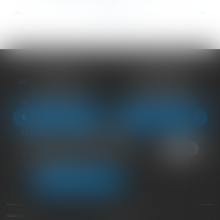
...
...
<<
<
8
9
10
11
12
13
14
>
>>
BLOIS
VENDÔME
68 Rue du Bourg Neuf
27 ter Rte de Blois
41000 BLOIS
41100 VENDÔME
Tél :
09 83 39 24 76
Tél :
09 83 39 24 76
NOUS LOCALISER
NOUS LOCALISER
NEUILLE-PONT-PIERRE
16 Avenue du Général de Gaulle
37360 NEUILLE-PONT-PIERRE
Tél :
09 83 39 24 76
NOUS LOCALISER
CABINET
ÉQUIPE