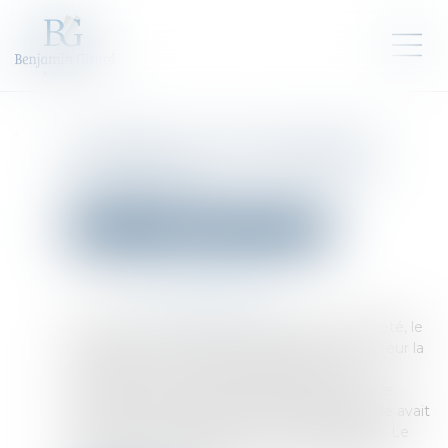
Liquidation d’une société de
maintenance : revendication
d’un aéronef
Droit des sociétés
Procédures collectives
Publié le :
12/04/2024
Source :
www.actu-juridique.fr
À la suite de la liquidation judiciaire d’une société, le
propriétaire d’un aéronef demande au liquidateur la
restitution de cet appareil, régulièrement
immatriculé sous sa dénomination au Registre
d’immatriculation des aéronefs, appareil qu’elle avait
confié pour maintenance à la société liquidée. Le