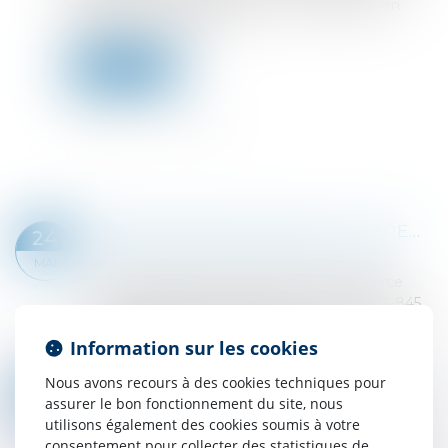
liquidateur refuse d’acquiescer à la demande en
invoquant sa forclusion...
Lire la suite
CRÉANCE IRRÉGULIÈRE ET SUSPENSION DU DÉLAI DE PRESCRIPTION LORS DE LA CLÔTURE POUR INSUFFISANCE D’ACTIF
24
Droit des sociétés
/
Procédures collectives
MAI
Selon l’article L.622-9 du Code de commerce
dans sa rédaction antérieure à la loi n°2005-845
du 26 juillet 2005, le débiteur est dessaisi de
Information sur les cookies
l’administration et de la dispositio...
Lire la suite
Nous avons recours à des cookies techniques pour
LIQUIDATION JUDICIAIRE, LOCATION-GÉRANCE ET TRANSFERT DES CONTRATS DE TRAVAIL
03
assurer le bon fonctionnement du site, nous
Droit des sociétés
/
Procédures collectives
MAI
utilisons également des cookies soumis à votre
Le liquidateur d’une société locataire gérante
consentement pour collecter des statistiques de