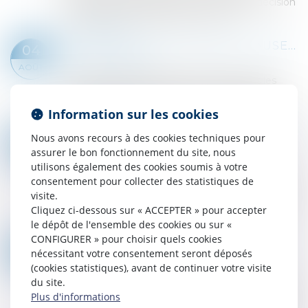
pénales doivent également justifier leur décision
au regard de la personnalité et de la s...
Lire la suite
SAS : LA VIOLATION D'UNE CLAUSE DE PRÉEMPTION PEUT ENTRAÎNER LA NULLITÉ DE LA CESSION
04
Droit des sociétés
AOÛT
Les clauses de préemption insérées dans les
statuts d'une SAS permettent aux associés de
contrôler l'entrée de nouveaux actionnaires...
Information sur les cookies
Lire la suite
INCENDIES DE FORÊT : MATTHIEU BLOCH DÉPOSE UNE PROPOSITION DE LOI POUR DURCIR LES SANCTIONS CONTRE LES INCENDIAIRES
Nous avons recours à des cookies techniques pour
03
Droit pénal
assurer le bon fonctionnement du site, nous
AOÛT
utilisons également des cookies soumis à votre
Le député du Doubs, Matthieu Bloch, a
consentement pour collecter des statistiques de
annoncé, mardi 28 juillet 2026, avoir déposé une
visite.
proposition de loi visant à renforcer la réponse
Cliquez ci-dessous sur « ACCEPTER » pour accepter
pénale contre les auteurs d'incendies vol...
le dépôt de l'ensemble des cookies ou sur «
Lire la suite
CONFIGURER » pour choisir quels cookies
DELTAVISION LÈVE 10,2 M€ ET OUVRE UNE FILIALE EN NOUVELLE-AQUITAINE
31
nécessitant votre consentement seront déposés
Droit des sociétés
/
Levées de fonds
(cookies statistiques), avant de continuer votre visite
JUIL.
Le fabricant de composants pour la propulsion
du site.
spatiale deltaVision vient de boucler un premier
Plus d'informations