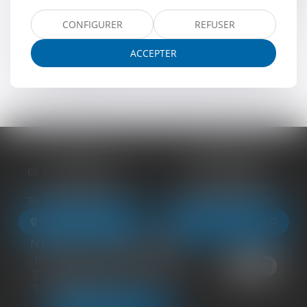
tour de table de 10,2 millions d’euros. L’opération
doit lui permettre d’augmenter...
CONFIGURER
REFUSER
Lire la suite
ACCEPTER
...
<<
<
1
2
3
4
5
6
7
>
>>
BLOIS
VENDÔME
68 Rue du Bourg Neuf
27 ter Rte de Blois
41000 BLOIS
41100 VENDÔME
Tél :
09 83 39 24 76
Tél :
09 83 39 24 76
NOUS LOCALISER
NOUS LOCALISER
NEUILLE-PONT-PIERRE
16 Avenue du Général de Gaulle
37360 NEUILLE-PONT-PIERRE
Tél :
09 83 39 24 76