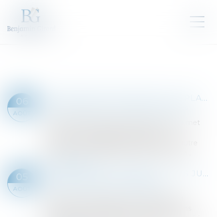
LIQUIDATION JUDICIAIRE : UN PLAN DE CESSION DÉFINITIVEMENT ARRÊTÉ FAIT OBSTACLE À SON EXTENSION
06
Droit des sociétés
/
Procédures collectives
AOÛT
L'adoption définitive d'un plan de cession met
un terme à la possibilité d'étendre une
procédure de liquidation judiciaire à une autre
société, y compris lorsque cette extension...
Lire la suite
PEINE CORRECTIONNELLE : LES JUGES DOIVENT MOTIVER LA SANCTION ET RESPECTER LES LIMITES PRÉVUES PAR LA LOI
05
Droit pénal
/
Droit pénal des affaires
AOÛT
Prononcer une peine ne se résume pas à
apprécier la gravité des faits. Les juridictions