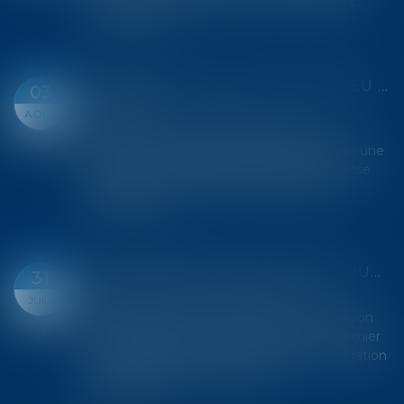
contrôler l'entrée de nouveaux actionnaires...
Lire la suite
INCENDIES DE FORÊT : MATTHIEU BLOCH DÉPOSE UNE PROPOSITION DE LOI POUR DURCIR LES SANCTIONS CONTRE LES INCENDIAIRES
03
Droit pénal
AOÛT
Le député du Doubs, Matthieu Bloch, a
annoncé, mardi 28 juillet 2026, avoir déposé une
proposition de loi visant à renforcer la réponse
pénale contre les auteurs d'incendies vol...
Lire la suite
DELTAVISION LÈVE 10,2 M€ ET OUVRE UNE FILIALE EN NOUVELLE-AQUITAINE
31
Droit des sociétés
/
Levées de fonds
JUIL.
Le fabricant de composants pour la propulsion
spatiale deltaVision vient de boucler un premier
tour de table de 10,2 millions d’euros. L’opération
doit lui permettre d’augmenter...
Lire la suite