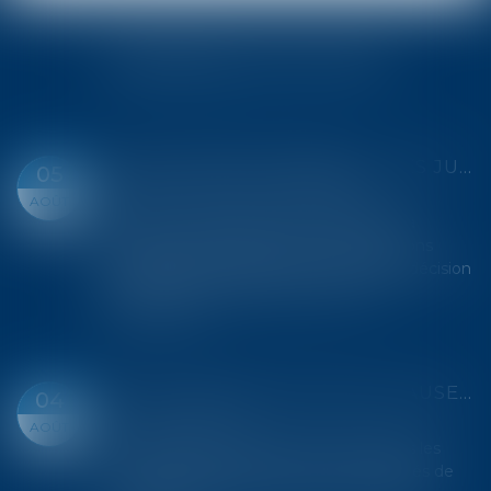
DERNIÈRES ACTUALITÉS
PEINE CORRECTIONNELLE : LES JUGES DOIVENT MOTIVER LA SANCTION ET RESPECTER LES LIMITES PRÉVUES PAR LA LOI
05
Droit pénal
/
Droit pénal des affaires
AOÛT
Prononcer une peine ne se résume pas à
apprécier la gravité des faits. Les juridictions
pénales doivent également justifier leur décision
au regard de la personnalité et de la s...
Lire la suite
SAS : LA VIOLATION D'UNE CLAUSE DE PRÉEMPTION PEUT ENTRAÎNER LA NULLITÉ DE LA CESSION
04
Droit des sociétés
AOÛT
Les clauses de préemption insérées dans les
statuts d'une SAS permettent aux associés de