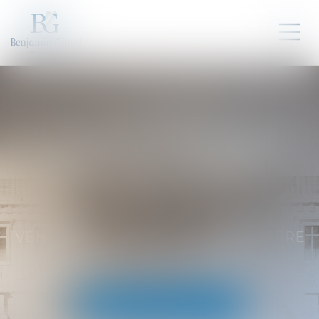
BENJAMIN GIRARD
AVOCAT - BLOIS
Deux autres de proximité :
VENDOME (41) & NEUILLE-PONT-PIERRE
(Nord de Tours)
09 83 39 24 76