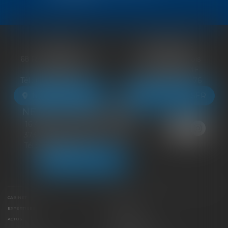
BLOIS
VENDÔME
68 Rue du Bourg Neuf
27 ter Rte de Blois
41000 BLOIS
41100 VENDÔME
Tél :
09 83 39 24 76
Tél :
09 83 39 24 76
NOUS LOCALISER
NOUS LOCALISER
NEUILLE-PONT-PIERRE
16 Avenue du Général de Gaulle
37360 NEUILLE-PONT-PIERRE
Tél :
09 83 39 24 76
NOUS LOCALISER
CABINET
ÉQUIPE
EXPERTISES
LIENS UTILES
ACTUS
HONORAIRES