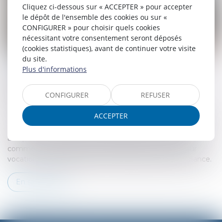
Cliquez ci-dessous sur « ACCEPTER » pour accepter
le dépôt de l'ensemble des cookies ou sur «
CONFIGURER » pour choisir quels cookies
nécessitant votre consentement seront déposés
(cookies statistiques), avant de continuer votre visite
LE CABINET BENJAMIN GIRARD
du site.
Plus d'informations
« Le courage n’est pas l’absence de peur,
mais la capacité de la vaincre »
CONFIGURER
REFUSER
Nelson MANDELA
ACCEPTER
Initier une procédure judiciaire exige du courage. Contacter
un avocat demande aussi du courage tant les situations
auxquelles vous êtes confrontés peuvent être ressenties
comme douloureuses et injustes. Notre cabinet a pour
vocation de soutenir dans un climat serein et de confiance.
En savoir plus