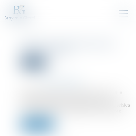
Absences de l’OPJ durant les
visites et saisies
Droit pénal
Publié le :
04/08/2022
Source :
www.actu-juridique.fr
Des JLD autorisent l’administration fiscale, sur le
fondement de l’article L. 16 B du Livre des
procédures fiscales, à effectuer des visites et saisies
en vue de rechercher la fraude de trois sociétés.
Lire la suite