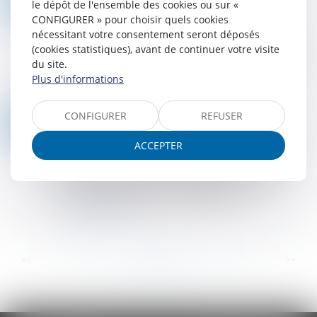
le dépôt de l'ensemble des cookies ou sur «
Droit des sociétés
/
Droit des sociétés
AOÛT
CONFIGURER » pour choisir quels cookies
commerciales et professionnelles
nécessitant votre consentement seront déposés
N'est pas dirigeant de fait, faute d'actes positifs
(cookies statistiques), avant de continuer votre visite
de gestion, celui qui signe une convention de
du site.
trésorerie et un contrat de location-gérance au
Plus d'informations
nom de la société, bénéficie d'...
Lire la suite
CONFIGURER
REFUSER
AGRESSION SEXUELLE SUR MINEUR : LE POINT DE DÉPART DE LA PRESCRIPTION N’EST PAS LA PSYCHOTHÉRAPIE
02
Droit pénal
/
Droit pénal des mineurs
AOÛT
ACCEPTER
Aux termes de l’article 2270-1, alinéa 1, du Code
civil, en vigueur du 1er janvier 1986 au 18 juin
2008, les actions en responsabilité civile
extracontractuelle se prescrivent p...
Lire la suite
...
...
<<
<
132
133
134
135
136
137
138
>
>>