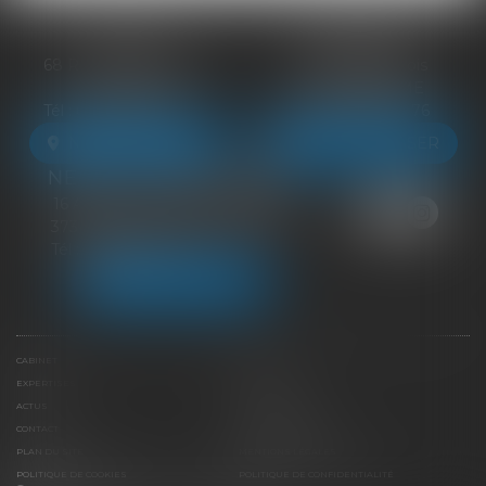
BLOIS
VENDÔME
68 Rue du Bourg Neuf
27 ter Rte de Blois
41000 BLOIS
41100 VENDÔME
Tél :
09 83 39 24 76
Tél :
09 83 39 24 76
NOUS LOCALISER
NOUS LOCALISER
NEUILLE-PONT-PIERRE
16 Avenue du Général de Gaulle
37360 NEUILLE-PONT-PIERRE
Tél :
09 83 39 24 76
NOUS LOCALISER
CABINET
ÉQUIPE
EXPERTISES
LIENS UTILES
ACTUS
HONORAIRES
CONTACT
PAIEMENT EN LIGNE
PLAN DU SITE
MENTIONS LÉGALES
POLITIQUE DE COOKIES
POLITIQUE DE CONFIDENTIALITÉ