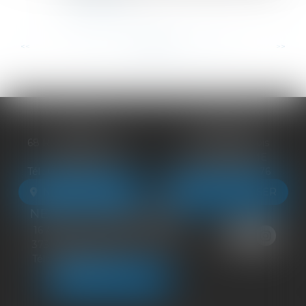
Lire la suite
...
...
<<
<
55
56
57
58
59
60
61
>
>>
BLOIS
VENDÔME
68 Rue du Bourg Neuf
27 ter Rte de Blois
41000 BLOIS
41100 VENDÔME
Tél :
09 83 39 24 76
Tél :
09 83 39 24 76
NOUS LOCALISER
NOUS LOCALISER
NEUILLE-PONT-PIERRE
16 Avenue du Général de Gaulle
37360 NEUILLE-PONT-PIERRE
Tél :
09 83 39 24 76
NOUS LOCALISER