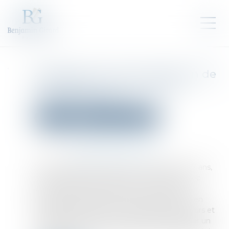
Admission de la prolongation de
la détention provisoire par
visioconférence
Droit pénal
Droit pénal des mineurs
Publié le :
29/10/2024
Source :
www.lemag-juridique.com
Dans cette affaire, le prévenu, alors âgé de 17 ans,
avait été placé en examen du chef de vol avec
violences ayant entraîné la mort, et placé en
détention provisoire en 2019. Il avait été mis en
accusation devant la Cour d’assises des mineurs et
condamné à 20 ans de réclusion criminelle par un