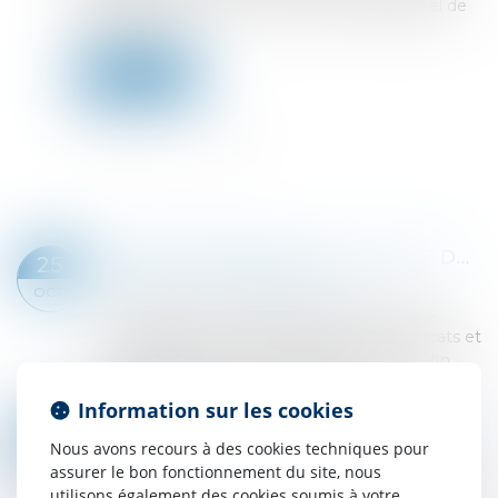
arrêt rendu en 2023. Il avait alors interjeté appel de
cette décision...
Lire la suite
EN MATIÈRE PÉNALE, L'AVOCAT DOIT IMPÉRATIVEMENT UTILISER UNE ADRESSE ÉLECTRONIQUE CONFORME POUR COMMUNIQUER AVEC LA JURIDICTION
25
Droit pénal
/
Procédure pénale
OCT.
En matière de procédure pénale, les règles
encadrant la communication entre les avocats et
les juridictions sont strictement régulées afin
d’assurer la sécurité et la traçabilit...
Information sur les cookies
Lire la suite
L’ENTREPRISE EN REDRESSEMENT JUDICIAIRE SIMPLIFIÉ PEUT EMBAUCHER UN SALARIÉ
24
Nous avons recours à des cookies techniques pour
Droit des sociétés
/
Procédures collectives
OCT.
assurer le bon fonctionnement du site, nous
L’entreprise en redressement judiciaire, sans
utilisons également des cookies soumis à votre