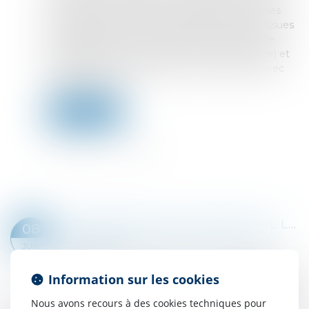
actionnaires, sur l’entrée en vigueur de nouvelles
règles applicables aux assemblées générales, issues
du décret du 13 février 2026, qui modifie la date
d’enregistrement des actionnaires (record date) et
modernise les modalités de communication avec
les actionnaires...
Lire la suite
LE PARENT AYANT ASSUMÉ SEUL LES CHARGES PEUT OBTENIR UNE CONTRIBUTION RÉTROACTIVE SANS DÉTAILLER CHAQUE DÉPENSE !
08
Droit de la famille, des personnes et de leur
JUIN
patrimoine
Une mère assigne un homme en établissement
Information sur les cookies
de paternité à l’égard de ses deux enfants nés
en 2014 et 2017. Le père reconnaît finalement
Nous avons recours à des cookies techniques pour