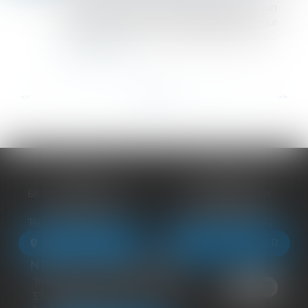
procès-verbaux électroniques obéissent à un
régime spécifique de dématérialisation. Leur
valeur probante n’est pas subordonnée à la...
Lire la suite
...
...
<<
<
6
7
8
9
10
11
12
>
>>
BLOIS
VENDÔME
68 Rue du Bourg Neuf
27 ter Rte de Blois
41000 BLOIS
41100 VENDÔME
Tél :
09 83 39 24 76
Tél :
09 83 39 24 76
NOUS LOCALISER
NOUS LOCALISER
NEUILLE-PONT-PIERRE
16 Avenue du Général de Gaulle
37360 NEUILLE-PONT-PIERRE