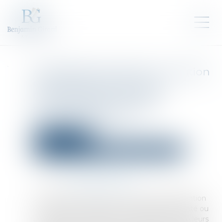
Assemblées générales : évolution
des règles concernant la
communication avec les
actionnaires et la date
d’enregistrement
Droit des sociétés
Droit des sociétés commerciales et professionnelles
Publié le :
03/06/2026
Source :
www.amf-france.org
L'Autorité des marchés financiers attire l'attention
des sociétés cotées sur un marché réglementé ou
un système multilatéral de négociation, et de leurs