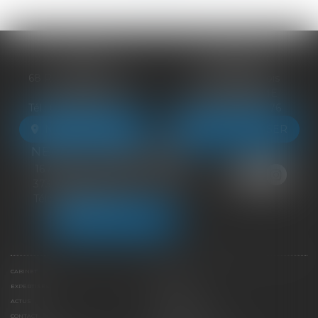
BLOIS
VENDÔME
68 Rue du Bourg Neuf
27 ter Rte de Blois
41000 BLOIS
41100 VENDÔME
Tél :
09 83 39 24 76
Tél :
09 83 39 24 76
NOUS LOCALISER
NOUS LOCALISER
NEUILLE-PONT-PIERRE
16 Avenue du Général de Gaulle
37360 NEUILLE-PONT-PIERRE
Tél :
09 83 39 24 76
NOUS LOCALISER
CABINET
ÉQUIPE
EXPERTISES
LIENS UTILES
ACTUS
HONORAIRES
CONTACT
PAIEMENT EN LIGNE