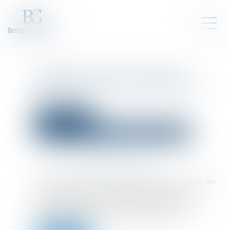
Cession de parts sociales et
caractérisation de la réticence
dolosive
Droit des sociétés
Droit des sociétés commerciales et professionnelles
Publié le :
01/10/2024
Source :
www.lemag-juridique.com
Le dol est un vice de consentement consistant en
la dissimulation intentionnelle, par l’un des
cocontractants, d’une information dont il sait le
caractère déterminant pour l’autre partie...