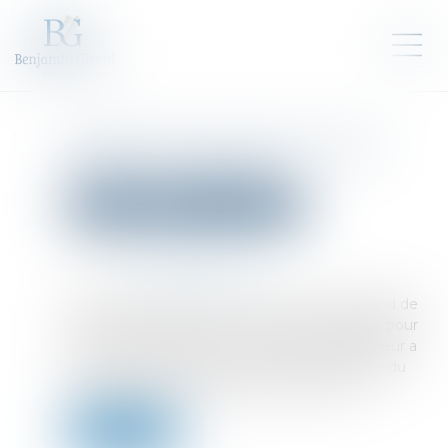
Cession à prix minoré et acte
anormal de gestion
Droit pénal
Droit pénal des affaires
Publié le :
06/09/2023
Source :
efl.businesscomm.fr
En mai 2011, une SARL a vendu à un marchand de
biens un fonds de commerce de restauration pour
un prix de 100 000 €. Le jour même, l’acquéreur a
revendu ce fonds de commerce pour le triple du
prix d’acquisition d’origine, soit 300 000 €...
Lire la suite