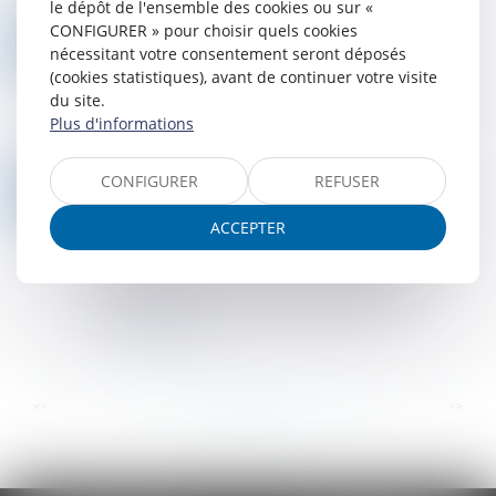
le dépôt de l'ensemble des cookies ou sur «
Lire la suite
CONFIGURER » pour choisir quels cookies
VIOLENCES SUR MINEURS : CRÉATION D'UN OFFICE DÉDIÉ, RATTACHÉ À LA PJ
05
nécessitant votre consentement seront déposés
Droit pénal
/
Droit pénal des mineurs
SEPT.
(cookies statistiques), avant de continuer votre visite
Le décret n° 2023-829 du 29 août 2023 portant
du site.
création de l’Office mineurs (OFMIN) a été
Plus d'informations
publié au Journal officiel du 30 août 2023...
Lire la suite
CONFIGURER
REFUSER
CJUE : DROITS DE LA DÉFENSE EN PROCÉDURE PÉNALE FRANÇAISE ET DROIT EUROPÉEN
01
Droit pénal
/
Procédure pénale
SEPT.
ACCEPTER
Un tribunal correctionnel français ayant estimé
qu’en raison de la notification tardive de leur
droit de garder le silence, les personnes
poursuivies pour vol de carburant ont é...
Lire la suite
...
...
<<
<
97
98
99
100
101
102
103
>
>>