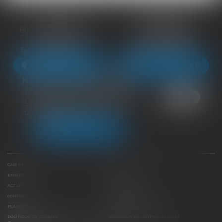
BLOIS
VENDÔME
68 Rue du Bourg Neuf
27 ter Rte de Blois
41000 BLOIS
41100 VENDÔME
Tél :
09 83 39 24 76
Tél :
09 83 39 24 76
NOUS LOCALISER
NOUS LOCALISER
NEUILLE-PONT-PIERRE
16 Avenue du Général de Gaulle
37360 NEUILLE-PONT-PIERRE
Tél :
09 83 39 24 76
NOUS LOCALISER
CABINET
ÉQUIPE
EXPERTISES
LIENS UTILES
ACTUS
HONORAIRES
CONTACT
PAIEMENT EN LIGNE
PLAN DU SITE
MENTIONS LÉGALES
POLITIQUE DE COOKIES
POLITIQUE DE CONFIDENTIALITÉ