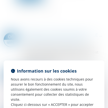
RÉUSSIR SA LEVÉE DE FONDS : LE PILOTAGE DES DONNÉES UN CRITÈRE ESSENTIEL POUR LES INVESTISSEURS
06
Droit des sociétés
/
Levées de fonds
SEPT.
Les start-ups françaises ne soient mises en
lumière dans l'espace médiatique ou le débat
public. C'est un maillon essentiel du tissu
économique français...
Lire la suite
Information sur les cookies
PERTE DE LA MOITIÉ DU CAPITAL SOCIAL : LA NOUVELLE PROCÉDURE DE RÉGULARISATION PRÉCISÉE
05
Droit des sociétés
/
Droit des sociétés
Nous avons recours à des cookies techniques pour
SEPT.
commerciales et professionnelles
assurer le bon fonctionnement du site, nous
utilisons également des cookies soumis à votre
La perte de la moitié du capital fait l’objet d’une
consentement pour collecter des statistiques de
réglementation particulière pour les SARL, les
visite.
SAS, les SA et les sociétés en commandite par
Cliquez ci-dessous sur « ACCEPTER » pour accepter
actions. La réglementation prévo...