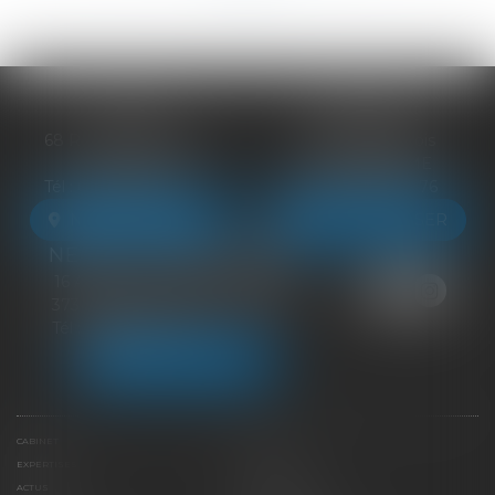
BLOIS
VENDÔME
68 Rue du Bourg Neuf
27 ter Rte de Blois
41000 BLOIS
41100 VENDÔME
Tél :
09 83 39 24 76
Tél :
09 83 39 24 76
NOUS LOCALISER
NOUS LOCALISER
NEUILLE-PONT-PIERRE
16 Avenue du Général de Gaulle
37360 NEUILLE-PONT-PIERRE
Tél :
09 83 39 24 76
NOUS LOCALISER
CABINET
ÉQUIPE
EXPERTISES
LIENS UTILES
ACTUS
HONORAIRES