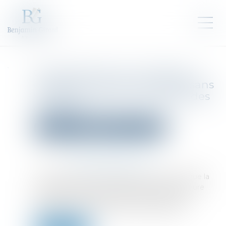
Compensation en procédure
collective : pas de connexité sans
véritable unité contractuelle des
créances !
Droit des sociétés
Procédures collectives
Publié le :
21/05/2026
Source :
www.lemag-juridique.com
La Cour de cassation rappelle avec fermeté que la
compensation en procédure collective demeure
strictement encadrée : seules des créances
réellement connexes peuvent y prétendre...