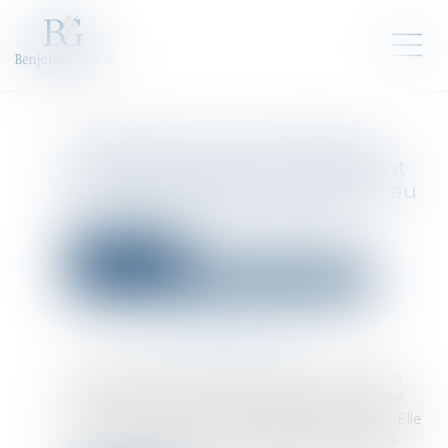
Compétence des sociétés de
gestion de fonds de placement
en matière d'action ut singuli au
nom des porteurs de parts
Droit des sociétés
Droit des sociétés commerciales et professionnelles
Publié le :
18/10/2023
Source :
www.lemag-juridique.com
Une société en commandite par actions (SCA) a
pour associé commandité et gérant une société,
elle-même dirigée par une personne physique. Elle
a parmi ses associés commanditaires des fonds