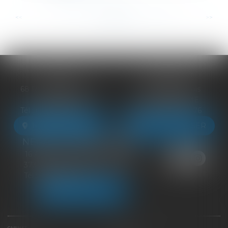
...
...
<<
<
92
93
94
95
96
97
98
>
>>
BLOIS
VENDÔME
68 Rue du Bourg Neuf
27 ter Rte de Blois
41000 BLOIS
41100 VENDÔME
Tél :
09 83 39 24 76
Tél :
09 83 39 24 76
NOUS LOCALISER
NOUS LOCALISER
NEUILLE-PONT-PIERRE
16 Avenue du Général de Gaulle
37360 NEUILLE-PONT-PIERRE
Tél :
09 83 39 24 76
NOUS LOCALISER
CABINET
ÉQUIPE