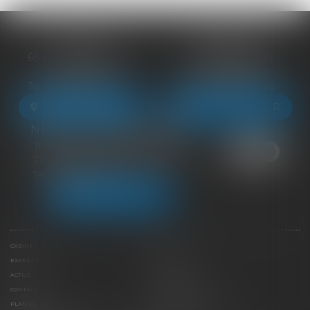
BLOIS
VENDÔME
68 Rue du Bourg Neuf
27 ter Rte de Blois
41000 BLOIS
41100 VENDÔME
Tél :
09 83 39 24 76
Tél :
09 83 39 24 76
NOUS LOCALISER
NOUS LOCALISER
NEUILLE-PONT-PIERRE
16 Avenue du Général de Gaulle
37360 NEUILLE-PONT-PIERRE
Tél :
09 83 39 24 76
NOUS LOCALISER
CABINET
ÉQUIPE
EXPERTISES
LIENS UTILES
ACTUS
HONORAIRES
CONTACT
PAIEMENT EN LIGNE
PLAN DU SITE
MENTIONS LÉGALES