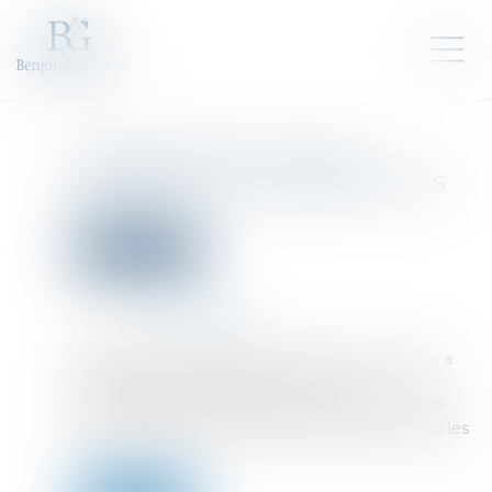
Conformité d’une clause
d’exclusion d’un associé de SAS
LégiFiscal
Droit des sociétés
Publié le :
15/11/2022
Source :
www.legifiscal.fr
Dans une récente décision, la Cour de cassation a
décidé de renvoyer devant le Conseil
constitutionnel une question relative à la validité
d’une clause d’exclusion d’un associé prévu dans les
...