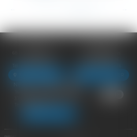
...
<<
<
140
141
142
143
144
145
146
>
>>
BLOIS
VENDÔME
68 Rue du Bourg Neuf
27 ter Rte de Blois
41000 BLOIS
41100 VENDÔME
Tél :
09 83 39 24 76
Tél :
09 83 39 24 76
NOUS LOCALISER
NOUS LOCALISER
NEUILLE-PONT-PIERRE
16 Avenue du Général de Gaulle
37360 NEUILLE-PONT-PIERRE
Tél :
09 83 39 24 76
NOUS LOCALISER
CABINET
ÉQUIPE