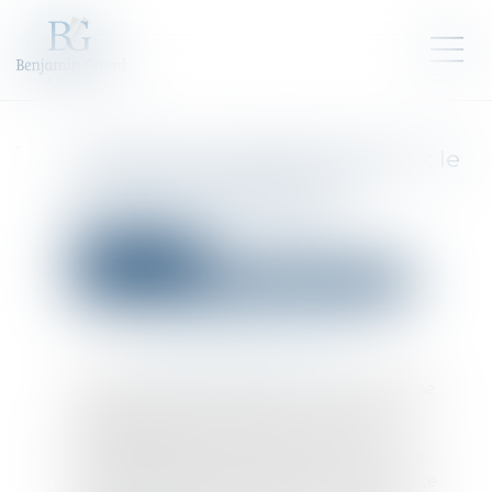
Conjoint du chef d’entreprise : le
modèle d’attestation sur
l’honneur est modifié
Droit des sociétés
Droit des sociétés commerciales et professionnelles
Publié le :
24/05/2022
Source :
cabinet-rs.expert-infos.com
La déclaration dans laquelle le chef d’entreprise
indique le choix du statut de son conjoint qui
travaille régulièrement avec lui doit être
accompagnée d’une attestation sur l’honneur,
établie par ce dernier, confirmant ce choix. À ce