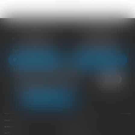
BLOIS
VENDÔME
68 Rue du Bourg Neuf
27 ter Rte de Blois
41000 BLOIS
41100 VENDÔME
Tél :
09 83 39 24 76
Tél :
09 83 39 24 76
NOUS LOCALISER
NOUS LOCALISER
NEUILLE-PONT-PIERRE
16 Avenue du Général de Gaulle
37360 NEUILLE-PONT-PIERRE
Tél :
09 83 39 24 76
NOUS LOCALISER
CABINET
ÉQUIPE
EXPERTISES
LIENS UTILES
ACTUS
HONORAIRES