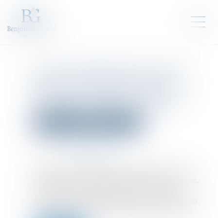
CyGo Entrepreneurs, premier
studio de cybersécurité en
Europe, annonce en levée de
fonds de 5 millions d'euros
Droit des sociétés
Levées de fonds
Publié le :
24/01/2025
Source :
presse.bpifrance.fr
Réalisée auprès de figures majeures de la tech
européenne et de grandes institutions bancaires,
cette levée de fonds va permettre à CyGO
Entrepreneurs de bâtir le premier venture studio
européen entièrement dédié à la cybersécurité...