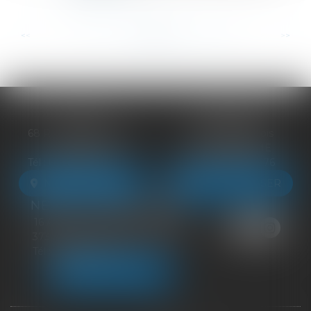
...
...
<<
<
23
24
25
26
27
28
29
>
>>
BLOIS
VENDÔME
68 Rue du Bourg Neuf
27 ter Rte de Blois
41000 BLOIS
41100 VENDÔME
Tél :
09 83 39 24 76
Tél :
09 83 39 24 76
NOUS LOCALISER
NOUS LOCALISER
NEUILLE-PONT-PIERRE
16 Avenue du Général de Gaulle
37360 NEUILLE-PONT-PIERRE
Tél :
09 83 39 24 76
NOUS LOCALISER