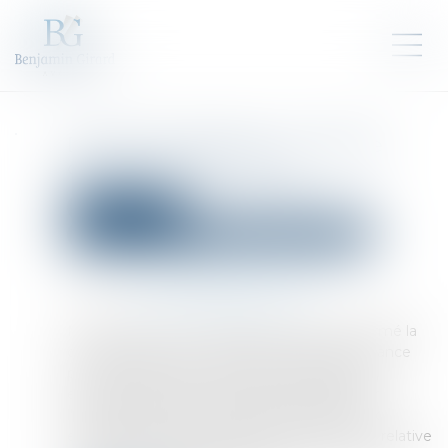
Devoir de vigilance : La Poste
condamnée en appel
Droit des sociétés
Droit des sociétés commerciales et professionnelles
Publié le :
24/06/2025
Source :
www.leclubdesjuristes.com
Mardi 17 juin, la Cour d’appel de Paris a confirmé la
condamnation de La Poste en première instance
pour manquement à son devoir de vigilance,
estimant que le plan de vigilance élaboré par
l’entreprise en 2021 n’était pas conforme aux
exigences prévues par la loi du 27 mars 2017 relative