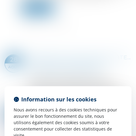
Lire la suite
IMMATRICULATION AU RNE : OBTENEZ DÈS À PRÉSENT VOTRE ATTESTATION !
28
Droit des sociétés
/
Droit des sociétés
AOÛT
commerciales et professionnelles
Il est désormais possible d'obtenir une
attestation d'immatriculation au Registre
national des entreprises (RNE). Jusqu'à présent,
Information sur les cookies
seuls un extrait d'immatriculation RNE et une...
Lire la suite
Nous avons recours à des cookies techniques pour
GROQ LÈVE 640 MILLIONS DE DOLLARS POUR DÉFIER NVIDIA SUR LE MARCHÉ DES PUCES POUR L'IA
28
assurer le bon fonctionnement du site, nous
Droit des sociétés
/
Levées de fonds
AOÛT
utilisons également des cookies soumis à votre
La start-up américaine Groq développe des
consentement pour collecter des statistiques de
puces spécialisées pour les calculs d’inférence
visite.