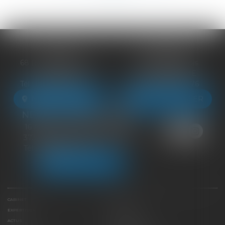
BLOIS
VENDÔME
68 Rue du Bourg Neuf
27 ter Rte de Blois
41000 BLOIS
41100 VENDÔME
Tél :
09 83 39 24 76
Tél :
09 83 39 24 76
NOUS LOCALISER
NOUS LOCALISER
NEUILLE-PONT-PIERRE
16 Avenue du Général de Gaulle
37360 NEUILLE-PONT-PIERRE
Tél :
09 83 39 24 76
NOUS LOCALISER
CABINET
ÉQUIPE
EXPERTISES
LIENS UTILES
ACTUS
HONORAIRES