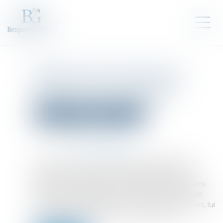
DevRev lève 100 millions de
dollars pour son logiciel de
relation client à base d'IA
Droit des sociétés
Levées de fonds
Publié le :
21/08/2024
Source :
www.usine-digitale.fr
La start-up américaine DevRev développe une
plateforme qui réunit plusieurs applications de
gestion de la relation client (CRM) en utilisant des
solutions d’intelligence artificielle. Cette levée de
fonds porte sa valorisation à 1,15 milliard de dollars, lui
permettant d’accéder au statut de licorne...