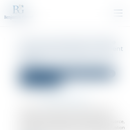
Divorce et entreprise exploitée
sous forme de société : comment
évaluer les droits sociaux d’un
époux ?
Droit de la famille, des personnes et de leur patrimoine
Divorce et séparation
Publié le :
01/07/2025
Source :
www.lemag-juridique.com
Dans un avis rendu le 21 juin dernier, la Cour de
cassation a été saisie par un juge aux affaires
familiales, dans le cadre d’une procédure de divorce,
afin de préciser l’application d’une règle d’évaluation