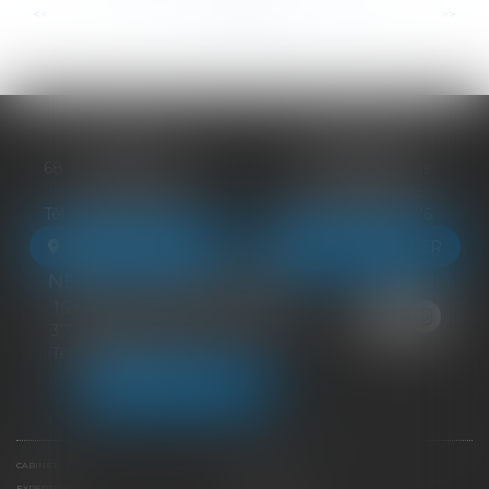
...
...
<<
<
22
23
24
25
26
27
28
>
>>
BLOIS
VENDÔME
68 Rue du Bourg Neuf
27 ter Rte de Blois
41000 BLOIS
41100 VENDÔME
Tél :
09 83 39 24 76
Tél :
09 83 39 24 76
NOUS LOCALISER
NOUS LOCALISER
NEUILLE-PONT-PIERRE
16 Avenue du Général de Gaulle
37360 NEUILLE-PONT-PIERRE
Tél :
09 83 39 24 76
NOUS LOCALISER
CABINET
ÉQUIPE
EXPERTISES
LIENS UTILES