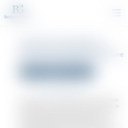
Le droit de poursuite de la
résidence principale après la
clôture de la liquidation judiciaire
pour insuffisance d’actifs
Droit des sociétés
Procédures collectives
Publié le :
04/01/2024
Source :
www.lemag-juridique.com
Depuis la loi du 6 août 2015, la résidence principale
du débiteur personne physique est insaisissable, le
cadre d’une procédure collective. Pour tous les
autres biens fonciers privés, la déclaration
d’insaisissabilité doit être effectuée. Auparavant,