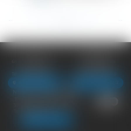
Lire la suite
...
...
<<
<
84
85
86
87
88
89
90
>
>>
BLOIS
VENDÔME
68 Rue du Bourg Neuf
27 ter Rte de Blois
41000 BLOIS
41100 VENDÔME
Tél :
09 83 39 24 76
Tél :
09 83 39 24 76
NOUS LOCALISER
NOUS LOCALISER
NEUILLE-PONT-PIERRE
16 Avenue du Général de Gaulle
37360 NEUILLE-PONT-PIERRE
Tél :
09 83 39 24 76
NOUS LOCALISER