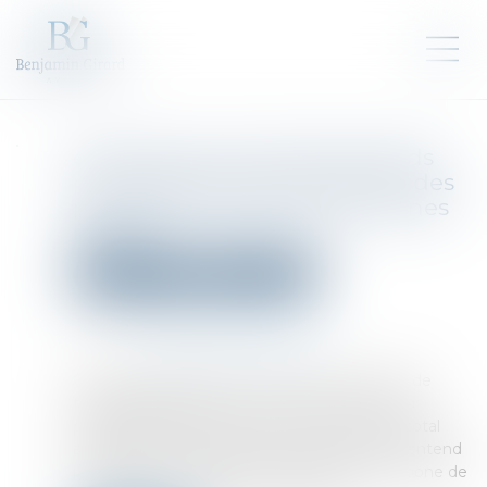
eHP² lance une levée de fonds
participative pour concevoir des
propulseurs hybrides de drones
légers
Droit des sociétés
Levées de fonds
Publié le :
07/03/2025
Source :
www.usinenouvelle.com
Grâce au lancement le 12 février d’une levée de
fonds participative et à un cofinancement du
programme France 2030, pour un montant total
avoisinant 1 million d’euros, la start-up eHP² entend
produire des moteurs pour aéronefs bas carbone de