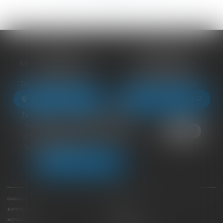
BLOIS
VENDÔME
68 Rue du Bourg Neuf
27 ter Rte de Blois
41000 BLOIS
41100 VENDÔME
Tél :
09 83 39 24 76
Tél :
09 83 39 24 76
NOUS LOCALISER
NOUS LOCALISER
NEUILLE-PONT-PIERRE
16 Avenue du Général de Gaulle
37360 NEUILLE-PONT-PIERRE
Tél :
09 83 39 24 76
NOUS LOCALISER
CABINET
ÉQUIPE
EXPERTISES
LIENS UTILES
ACTUS
HONORAIRES