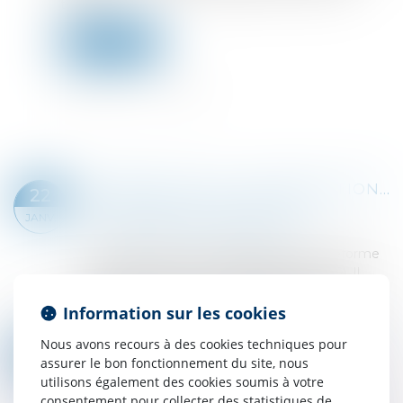
travail...
Lire la suite
RÉFORME DU PCG : MODIFICATION DE L’ENREGISTREMENT DE LA SORTIE DES IMMOBILISATIONS ET DES SUBVENTIONS D’INVESTISSEMENT
22
Droit des sociétés
/
Droit des sociétés
JANV.
commerciales et professionnelles
L’année 2025 va être marquée par une réforme
majeure du plan comptable général (PCG). Il
prévoit notamment une modification de la
Information sur les cookies
définition du résultat exceptionnel. Les cessio...
Lire la suite
Nous avons recours à des cookies techniques pour
DROIT DE VISITE ET PLACEMENT D’ENFANTS : QUELLE PLACE POUR LA PAROLE DES MINEURS ?
20
assurer le bon fonctionnement du site, nous
Droit de la famille, des personnes et de leur
JANV.
utilisons également des cookies soumis à votre
patrimoine
consentement pour collecter des statistiques de