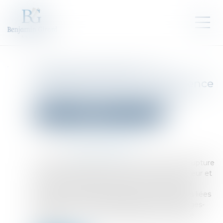
Garantie des salaires : un
infléchissement de jurisprudence
conforme au droit européen
Droit des sociétés
Procédures collectives
Publié le :
23/01/2025
Source :
www.actu-juridique.fr
Un salarié, chauffeur-livreur, prend acte de la rupture
de son contrat de travail aux torts de l’employeur et
saisit la juridiction prud’homale pour obtenir le
paiement de salaires impayés, des indemnités liées
à la rupture du contrat de travail, des dommages-
intérêts pour exécution déloyale du contrat de