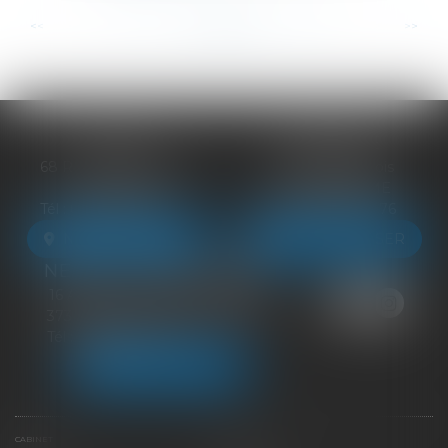
...
...
<<
<
45
46
47
48
49
50
51
>
>>
BLOIS
VENDÔME
68 Rue du Bourg Neuf
27 ter Rte de Blois
41000 BLOIS
41100 VENDÔME
Tél :
09 83 39 24 76
Tél :
09 83 39 24 76
NOUS LOCALISER
NOUS LOCALISER
NEUILLE-PONT-PIERRE
16 Avenue du Général de Gaulle
37360 NEUILLE-PONT-PIERRE
Tél :
09 83 39 24 76
NOUS LOCALISER
CABINET
ÉQUIPE