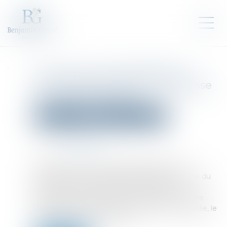
Il peut y avoir des difficultés
économiques même sans baisse
du chiffre d’affaires
Droit des sociétés
Procédures collectives
Publié le :
27/10/2022
Source :
www.efl.fr
Remplir tous les critères d’appréciation des
difficultés économiques énumérés par le Code du
travail n’est pas nécessaire pour justifier un
licenciement économique. Si la baisse du chiffre
d’affaires et/ou des commandes n’est pas établie, le
juge doit donc examiner les …