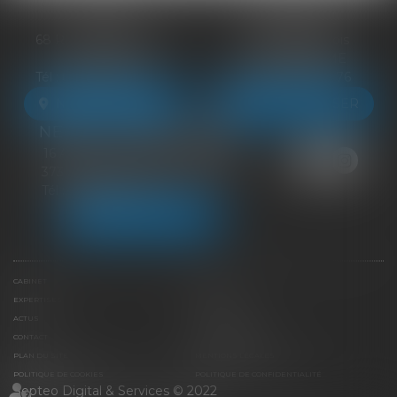
BLOIS
VENDÔME
68 Rue du Bourg Neuf
27 ter Rte de Blois
41000 BLOIS
41100 VENDÔME
Tél :
09 83 39 24 76
Tél :
09 83 39 24 76
NOUS LOCALISER
NOUS LOCALISER
NEUILLE-PONT-PIERRE
16 Avenue du Général de Gaulle
37360 NEUILLE-PONT-PIERRE
Tél :
09 83 39 24 76
NOUS LOCALISER
CABINET
ÉQUIPE
EXPERTISES
LIENS UTILES
ACTUS
HONORAIRES
CONTACT
PAIEMENT EN LIGNE
PLAN DU SITE
MENTIONS LÉGALES
POLITIQUE DE COOKIES
POLITIQUE DE CONFIDENTIALITÉ
Septeo Digital & Services © 2022