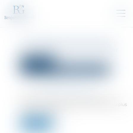
Index égalité professionnelle :
une publication d’ici fin février
Droit des sociétés
Droit des sociétés commerciales et professionnelles
Publié le :
14/02/2023
Source :
cabinet-rs.expert-infos.com
Les entreprises d’au moins 50 salariés doivent
publier leur index de l’égalité professionnelle au plus
tard le 1er mars 2023...
Lire la suite