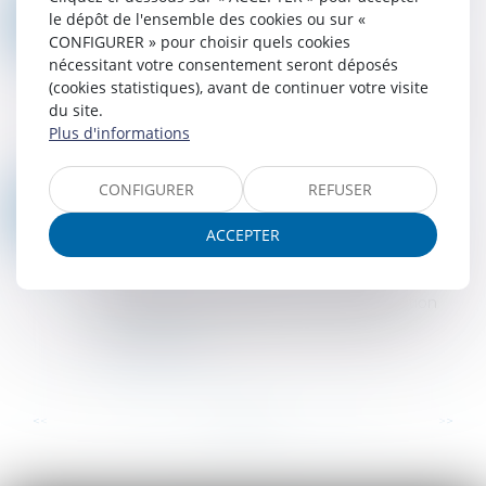
DIVORCE ET ENTREPRISE EXPLOITÉE SOUS FORME DE SOCIÉTÉ : COMMENT ÉVALUER LES DROITS SOCIAUX D’UN ÉPOUX ?
01
le dépôt de l'ensemble des cookies ou sur «
Droit de la famille, des personnes et de leur
CONFIGURER » pour choisir quels cookies
JUIL.
patrimoine
/
Divorce et séparation
nécessitant votre consentement seront déposés
(cookies statistiques), avant de continuer votre visite
Dans un avis rendu le 21 juin dernier, la Cour de
du site.
cassation a été saisie par un juge aux affaires
Plus d'informations
familiales, dans le cadre d’une procédure de
divorce, afin de préciser l’applic...
Lire la suite
CONFIGURER
REFUSER
MOYENS DE PREUVE OU ACTES DE PROCÉDURE ? LA COUR DE CASSATION TRACE LA FRONTIÈRE !
27
Droit pénal
/
Procédure pénale
ACCEPTER
JUIN
Dans une affaire de recel d’œuvres d’art, la Cour
de cassation s’est prononcée sur la nature
juridique des données issues de l’exploitation
d’un téléphone portable. Le prévenu a...
Lire la suite
...
...
<<
<
22
23
24
25
26
27
28
>
>>