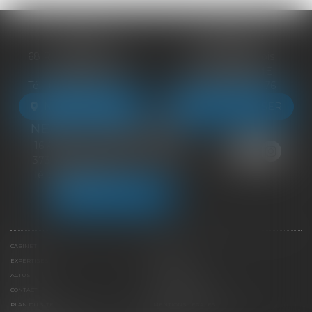
BLOIS
VENDÔME
68 Rue du Bourg Neuf
27 ter Rte de Blois
41000 BLOIS
41100 VENDÔME
Tél :
09 83 39 24 76
Tél :
09 83 39 24 76
NOUS LOCALISER
NOUS LOCALISER
NEUILLE-PONT-PIERRE
16 Avenue du Général de Gaulle
37360 NEUILLE-PONT-PIERRE
Tél :
09 83 39 24 76
NOUS LOCALISER
CABINET
ÉQUIPE
EXPERTISES
LIENS UTILES
ACTUS
HONORAIRES
CONTACT
PAIEMENT EN LIGNE
PLAN DU SITE
MENTIONS LÉGALES