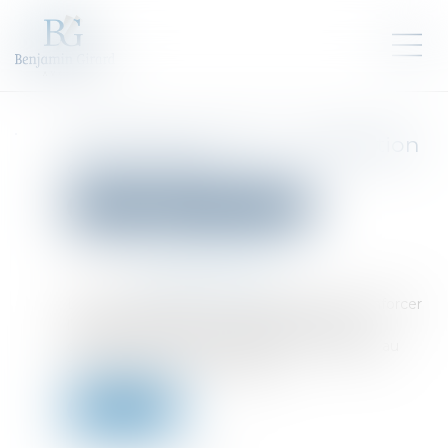
Justice des mineurs : publication
de la loi Attal
Droit pénal
Droit pénal des mineurs
Publié le :
30/06/2025
Source :
www.actu-juridique.fr
La loi n° 2025-568 du 23 juin 2025 visant à renforcer
l’autorité de la justice à l’égard des mineurs
délinquants et de leurs parents a été publiée au
Journal officiel du 24 juin 2025...
Lire la suite