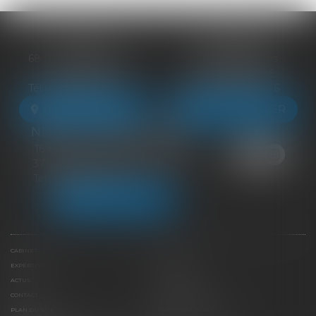
BLOIS
VENDÔME
68 Rue du Bourg Neuf
27 ter Rte de Blois
41000 BLOIS
41100 VENDÔME
Tél :
09 83 39 24 76
Tél :
09 83 39 24 76
NOUS LOCALISER
NOUS LOCALISER
NEUILLE-PONT-PIERRE
16 Avenue du Général de Gaulle
37360 NEUILLE-PONT-PIERRE
Tél :
09 83 39 24 76
NOUS LOCALISER
CABINET
ÉQUIPE
EXPERTISES
LIENS UTILES
ACTUS
HONORAIRES
CONTACT
PAIEMENT EN LIGNE
PLAN DU SITE
MENTIONS LÉGALES