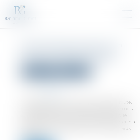
Levée de fonds record pour la
start-up de Mira Murati, l'ex-
employée vedette d'OpenAI
Droit des sociétés
Levées de fonds
Publié le :
04/07/2025
Source :
cafetech.fr
Thinking Machines n’a ni produit, ni feuille de route,
ni véritable site Web. Pourtant, à peine quatre mois
après son lancement, la start-up américaine, que
Meta et Apple ont récemment pensé à racheter, n’a
éprouvé aucune difficulté pour lever deux milliards
de dollars...