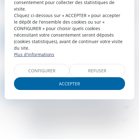
consentement pour collecter des statistiques de
La Cour de cassation confirme la décision de la
visite.
cour d’appel en ce qu’elle reconnaît la culpabilité
Cliquez ci-dessous sur « ACCEPTER » pour accepter
d’un député, de son épouse et de son suppléant,
le dépôt de l'ensemble des cookies ou sur «
notamment pour détournement d...
CONFIGURER » pour choisir quels cookies
Lire la suite
nécessitant votre consentement seront déposés
FLEXAI ÉMERGE DU MODE FURTIF AVEC UNE LEVÉE DE FONDS DE 28,5 MILLIONS D'EUROS
15
(cookies statistiques), avant de continuer votre visite
Droit des sociétés
/
Levées de fonds
MAI
du site.
Répondre à la demande de puissance de calcul
Plus d'informations
nécessaire pour les modèles d’IA, tout en
permettant aux développeurs de les entraîner de
CONFIGURER
REFUSER
manière plus simple, plus efficiente et pl...
Lire la suite
ACCEPTER
DEMANDE DE REPRISE DE SOMMES D’ARGENT : LA NÉCESSAIRE QUALIFICATION DE PROPRE DE L’ÉPOUX À LA DATE DE LA DISSOLUTION DE LA COMMUNAUTÉ
14
Droit de la famille, des personnes et de leur
MAI
patrimoine
/
Divorce et séparation
En application de l’article 1467 alinéa 1 du Code
civil, lorsque la communauté est dissoute, «
chacun des époux reprend ceux des biens qui
n'étaient point entrés en communauté,...
Lire la suite