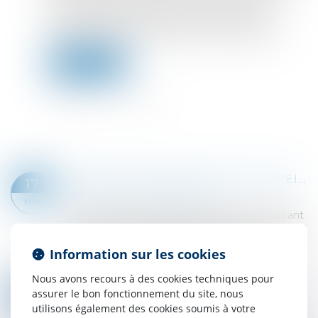
celle des transferts des contrats de travail. Les
salariés saisissent la juridiction prud’homale de
diverses demandes, salariales et indemnitaires...
Lire la suite
FICHIER AUTOMATISÉ DES EMPREINTES DIGITALES : DE NOUVELLES RÈGLES ÉDICTÉES !
17
Droit pénal
/
Procédure pénale
MAI
Le décret n°2024-374 du 23 avril 2024 modifiant
le code de procédure pénale et relatif au fichier
automatisé des empreintes digitales a pour
Information sur les cookies
objet de préciser les finalités du F...
Lire la suite
Nous avons recours à des cookies techniques pour
CONDAMNATION D'UN DÉPUTÉ POUR EMPLOI FICTIF ET SÉPARATION DES POUVOIRS
15
assurer le bon fonctionnement du site, nous
Droit pénal
/
Droit pénal des affaires
utilisons également des cookies soumis à votre
MAI