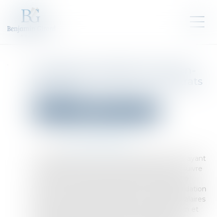
Liquidation judiciaire, location-
gérance et transfert des contrats
de travail
Droit des sociétés
Procédures collectives
Publié le :
03/05/2024
Source :
www.actu-juridique.fr
Le liquidateur d’une société locataire gérante ayant
notifié à la propriétaire l’impossibilité de poursuivre
le contrat de location-gérance et l’intention de
restituer le fonds à compter du jour de la liquidation
judiciaire, cette dernière refuse de payer les salaires
pour la période de la date de cette notification et