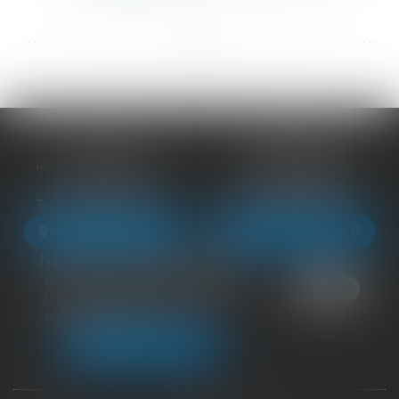
...
...
<<
<
73
74
75
76
77
78
79
>
>>
BLOIS
VENDÔME
68 Rue du Bourg Neuf
27 ter Rte de Blois
41000 BLOIS
41100 VENDÔME
Tél :
09 83 39 24 76
Tél :
09 83 39 24 76
NOUS LOCALISER
NOUS LOCALISER
NEUILLE-PONT-PIERRE
16 Avenue du Général de Gaulle
37360 NEUILLE-PONT-PIERRE
Tél :
09 83 39 24 76
NOUS LOCALISER