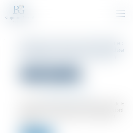
Mandat de dépôt à effet différé :
l’exécution provisoire est validée
sous réserve d’une motivation
renforcée du juge !
Droit pénal
Procédure pénale
Publié le :
21/05/2026
Source :
www.lemag-juridique.com
Saisi d’une QPC, le Conseil constitutionnel valide le
régime du mandat de dépôt à effet différé assorti
de l’exécution provisoire, tout en en resserrant
l’usage...