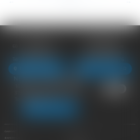
...
...
<<
<
8
9
10
11
12
13
14
>
>>
BLOIS
VENDÔME
68 Rue du Bourg Neuf
27 ter Rte de Blois
41000 BLOIS
41100 VENDÔME
Tél :
09 83 39 24 76
Tél :
09 83 39 24 76
NOUS LOCALISER
NOUS LOCALISER
NEUILLE-PONT-PIERRE
16 Avenue du Général de Gaulle
37360 NEUILLE-PONT-PIERRE
Tél :
09 83 39 24 76
NOUS LOCALISER
CABINET
ÉQUIPE
EXPERTISES
LIENS UTILES