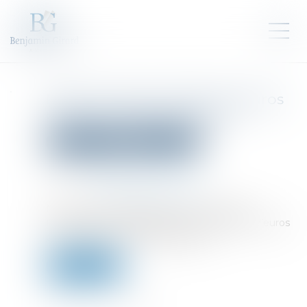
Mister IA lève 10 millions d'euros
pour son développement
Droit des sociétés
Levées de fonds
Publié le :
29/05/2026
Source :
www.jaimelesstartups.fr
Mister IA, leader français du conseil et de la
formation en IA générative, lève 10 millions d’euros
pour accélérer son développement...
Lire la suite