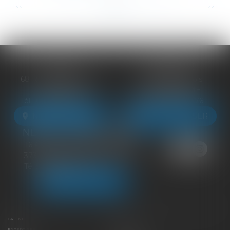
...
...
<<
<
13
14
15
16
17
18
19
>
>>
BLOIS
VENDÔME
68 Rue du Bourg Neuf
27 ter Rte de Blois
41000 BLOIS
41100 VENDÔME
Tél :
09 83 39 24 76
Tél :
09 83 39 24 76
NOUS LOCALISER
NOUS LOCALISER
NEUILLE-PONT-PIERRE
16 Avenue du Général de Gaulle
37360 NEUILLE-PONT-PIERRE
Tél :
09 83 39 24 76
NOUS LOCALISER
CABINET
ÉQUIPE
EXPERTISES
LIENS UTILES