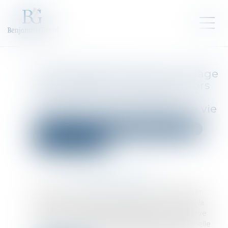
Nationalité française par mariage
: la conception d’un enfant hors
union suffit à caractériser la
cessation de communauté de vie
Droit de la famille, des personnes et de leur patrimoine
Divorce et séparation
Publié le :
01/09/2025
Source :
www.lemag-juridique.com
L’article 21-2 du Code civil prévoit que l’étranger
marié à un ressortissant français peut acquérir la
nationalité française par déclaration, sous réserve
que la communauté de vie affective et matérielle