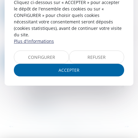
Cliquez ci-dessous sur « ACCEPTER » pour accepter
Lire la suite
le dépôt de l'ensemble des cookies ou sur «
CJUE : DROITS À L'ASSISTANCE D'UN AVOCAT POUR UN MINEUR POURSUIVI
17
CONFIGURER » pour choisir quels cookies
Droit pénal
/
Droit pénal des mineurs
SEPT.
nécessitant votre consentement seront déposés
Une juridiction polonaise est saisie d’une
(cookies statistiques), avant de continuer votre visite
procédure pénale engagée contre trois mineurs,
du site.
poursuivis pour s’être introduits par effraction
Plus d'informations
dans les bâtiments d’un ancien centre...
Lire la suite
CONFIGURER
REFUSER
PUBLICATION AU BODACC DE LA DISSOLUTION DONNANT LIEU À UNE PROCÉDURE DE TRANSMISSION UNIVERSELLE DU PATRIMOINE | ENTREPRENDRE.SERVICE-PUBLIC.FR
17
Droit des sociétés
/
Droit des sociétés
SEPT.
ACCEPTER
commerciales et professionnelles
Au 1er octobre 2024, il sera obligatoire de publier
au BODACC la dissolution donnant lieu à une
procédure de transmission universelle du
patrimoine...
Lire la suite
...
...
<<
<
60
61
62
63
64
65
66
>
>>