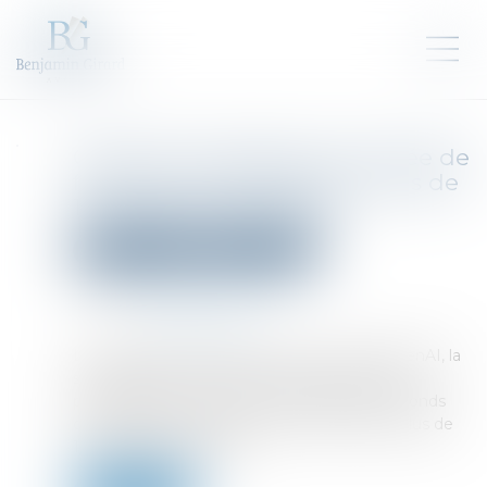
OpenAI envisagerait une levée de
fonds qui la valoriserait à plus de
100 milliards de dollars
Droit des sociétés
Levées de fonds
Publié le :
11/09/2024
Source :
www.actuia.com
Le Wall Street Journal a annoncé hier qu’OpenAI, la
start-up derrière ChatGPT, avait entamé des
pourparlers en vue d’une nouvelle levée de fonds
qui pourrait lui permettre d’être valorisée à plus de
100 milliards de dollars...