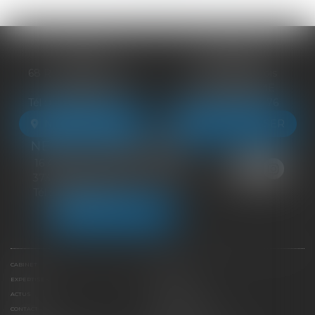
BLOIS
VENDÔME
68 Rue du Bourg Neuf
27 ter Rte de Blois
41000 BLOIS
41100 VENDÔME
Tél :
09 83 39 24 76
Tél :
09 83 39 24 76
NOUS LOCALISER
NOUS LOCALISER
NEUILLE-PONT-PIERRE
16 Avenue du Général de Gaulle
37360 NEUILLE-PONT-PIERRE
Tél :
09 83 39 24 76
NOUS LOCALISER
CABINET
ÉQUIPE
EXPERTISES
LIENS UTILES
ACTUS
HONORAIRES
CONTACT
PAIEMENT EN LIGNE