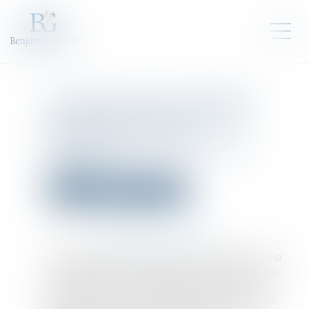
La pertinence de la diffusion
d’enregistrements lors des
débats est appréciée
souverainement par la Cour
d’assises
Droit pénal
Procédure pénale
Publié le :
14/07/2023
Source :
www.lemag-juridique.com
Une personne était mise en accusation devant la
Cour d’assises de la Dordogne des chefs de viols
aggravés et d’autres délits connexes, et a été
condamnée. L’accusé a interjeté appel de cette