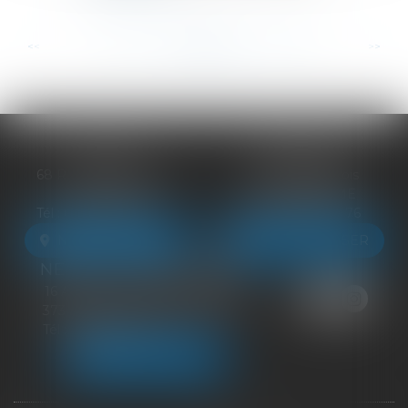
...
...
<<
<
102
103
104
105
106
107
108
>
>>
BLOIS
VENDÔME
68 Rue du Bourg Neuf
27 ter Rte de Blois
41000 BLOIS
41100 VENDÔME
Tél :
09 83 39 24 76
Tél :
09 83 39 24 76
NOUS LOCALISER
NOUS LOCALISER
NEUILLE-PONT-PIERRE
16 Avenue du Général de Gaulle
37360 NEUILLE-PONT-PIERRE
Tél :
09 83 39 24 76
NOUS LOCALISER