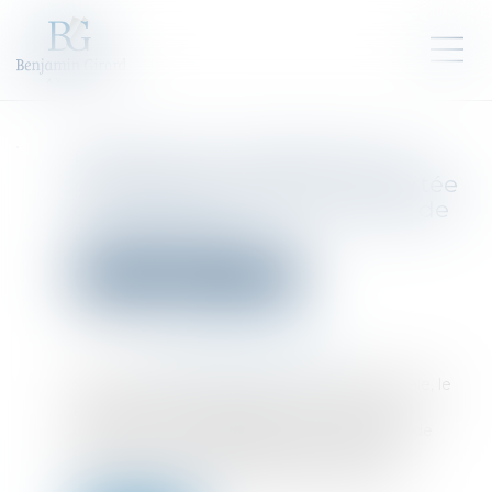
Plainte avec constitution de
partie civile : retour sur la portée
du réquisitoire du procureur de
la République
Droit pénal
Procédure pénale
Publié le :
11/07/2025
Source :
www.lemag-juridique.com
Selon l’article 86 du Code de procédure pénale, le
procureur de la République, saisi par le juge
d’instruction d’une plainte avec constitution de
partie civile, prend des réquisitions aux fins
d’informer, de non informer ou de non-lieu...