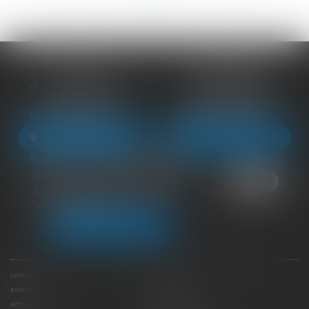
BLOIS
VENDÔME
68 Rue du Bourg Neuf
27 ter Rte de Blois
41000 BLOIS
41100 VENDÔME
Tél :
09 83 39 24 76
Tél :
09 83 39 24 76
NOUS LOCALISER
NOUS LOCALISER
NEUILLE-PONT-PIERRE
16 Avenue du Général de Gaulle
37360 NEUILLE-PONT-PIERRE
Tél :
09 83 39 24 76
NOUS LOCALISER
CABINET
ÉQUIPE
EXPERTISES
LIENS UTILES
ACTUS
HONORAIRES