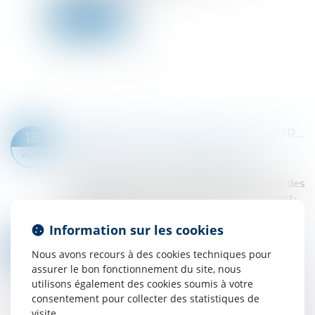
Lire la suite
REBOND EN TROMPE-L'OEIL POUR LES LEVÉES DE FONDS DES START-UP
18
Droit des sociétés
/
Levées de fonds
AVR.
À première vue, les chiffres semblent très
positifs, témoignant d’un rebond tant espéré des
levées de fonds. Au premier trimestre, les start-
up mondiales ont recueilli 121 milli...
Information sur les cookies
Lire la suite
CÉDER SES PARTS EN SARL : QUE SE PASSE-T-IL SI LA SOCIÉTÉ NE RÉPOND PAS ?
17
Nous avons recours à des cookies techniques pour
Droit des sociétés
/
Droit des sociétés
AVR.
assurer le bon fonctionnement du site, nous
commerciales et professionnelles
utilisons également des cookies soumis à votre
En application de l’article L 223-14 du Code de
consentement pour collecter des statistiques de
commerce, la cession de parts sociales dans une
visite.