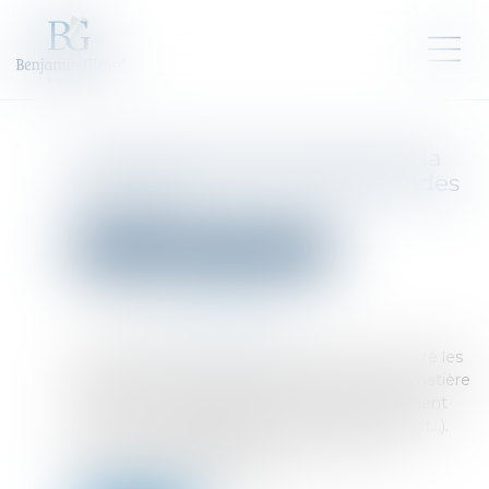
Proposition de loi renforçant la
lutte contre les fraudes aux aides
publiques
Droit pénal
Droit pénal des affaires
Publié le :
16/04/2025
Source :
www.vie-publique.fr
La proposition de loi entend mieux lutter contre les
fraudes aux aides publiques, notamment en matière
de rénovation énergétique (label RGE, agrément
"Mon accompagnateur Rénov', MaPrimeAdapt...).
Elle comprend également un volet sur le
démarchage téléphonique...