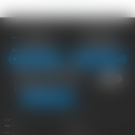
BLOIS
VENDÔME
68 Rue du Bourg Neuf
27 ter Rte de Blois
41000 BLOIS
41100 VENDÔME
Tél :
09 83 39 24 76
Tél :
09 83 39 24 76
NOUS LOCALISER
NOUS LOCALISER
NEUILLE-PONT-PIERRE
16 Avenue du Général de Gaulle
37360 NEUILLE-PONT-PIERRE
Tél :
09 83 39 24 76
NOUS LOCALISER
CABINET
ÉQUIPE
EXPERTISES
LIENS UTILES
ACTUS
HONORAIRES