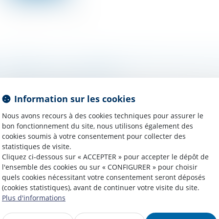
oit des sociétés
/
Levées de fonds
éfinitivement adoptée le 25 novembre dernier, la deuxiè
Information sur les cookies
inances rectificative pour 2022 comporte quelques mesur
tière de fiscalité des particuliers, d...
Nous avons recours à des cookies techniques pour assurer le
ire la suite
bon fonctionnement du site, nous utilisons également des
cookies soumis à votre consentement pour collecter des
statistiques de visite.
oit des sociétés
Cliquez ci-dessous sur « ACCEPTER » pour accepter le dépôt de
n juste motif de révocation peut être retenu même s'il n
l'ensemble des cookies ou sur « CONFIGURER » pour choisir
ommuniqué au dirigeant avant sa révocation ; mais ce dé
quels cookies nécessitant votre consentement seront déposés
ommunication rend la révocation abusive, de...
(cookies statistiques), avant de continuer votre visite du site.
Plus d'informations
ire la suite