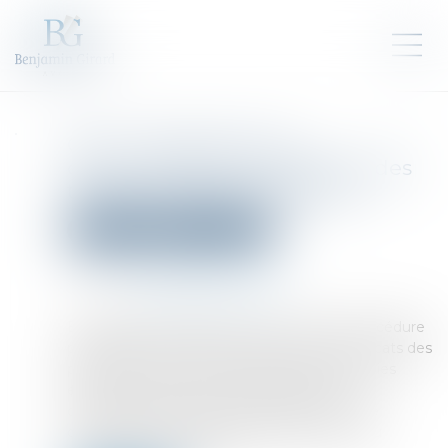
QPC : interdiction de
communication de pièces à des
tiers et droits de la défense
Droit pénal
Procédure pénale
Publié le :
31/03/2023
Source :
www.labase-lextenso.fr
En application de l’article 114 du Code de procédure
pénale, dans le cadre de l’instruction, les avocats des
parties ou, si elles n’ont pas d’avocat, les parties
elles-mêmes peuvent, après la première
comparution ou la première audition, se faire
délivrer copie de tout ou partie des pièces du