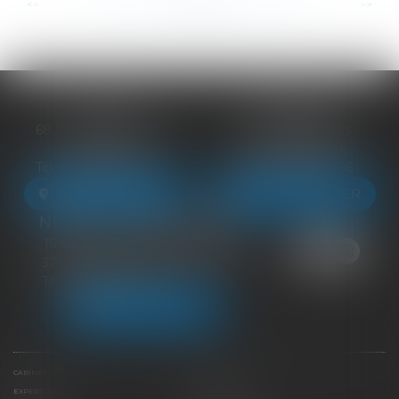
...
...
<<
<
112
113
114
115
116
117
118
>
>>
BLOIS
VENDÔME
68 Rue du Bourg Neuf
27 ter Rte de Blois
41000 BLOIS
41100 VENDÔME
Tél :
09 83 39 24 76
Tél :
09 83 39 24 76
NOUS LOCALISER
NOUS LOCALISER
NEUILLE-PONT-PIERRE
16 Avenue du Général de Gaulle
37360 NEUILLE-PONT-PIERRE
Tél :
09 83 39 24 76
NOUS LOCALISER
CABINET
ÉQUIPE
EXPERTISES
LIENS UTILES