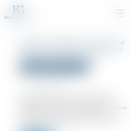
Qualité de dirigeant de fait d'une
personne physique ni salariée ni
mandataire de la société
Droit pénal
Droit pénal des affaires
Publié le :
04/08/2022
Source :
www.efl.fr
Une personne physique qui n'était ni salariée ni
mandataire d'une société en a été reconnue
dirigeant de fait car toutes les décisions importantes
étaient prises sur son avis et elle donnait des
instructions sur des sujets essentiels touchant au
fonctionnement social.