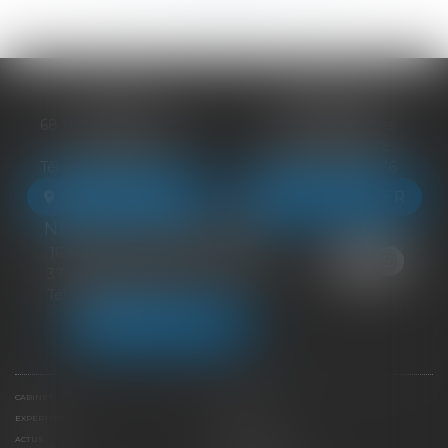
BLOIS
VENDÔME
68 Rue du Bourg Neuf
27 ter Rte de Blois
41000 BLOIS
41100 VENDÔME
Tél :
09 83 39 24 76
Tél :
09 83 39 24 76
NOUS LOCALISER
NOUS LOCALISER
NEUILLE-PONT-PIERRE
16 Avenue du Général de Gaulle
37360 NEUILLE-PONT-PIERRE
Tél :
09 83 39 24 76
NOUS LOCALISER
CABINET
ÉQUIPE
EXPERTISES
LIENS UTILES
ACTUS
HONORAIRES