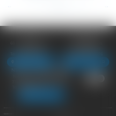
...
...
<<
<
75
76
77
78
79
80
81
>
>>
BLOIS
VENDÔME
68 Rue du Bourg Neuf
27 ter Rte de Blois
41000 BLOIS
41100 VENDÔME
Tél :
09 83 39 24 76
Tél :
09 83 39 24 76
NOUS LOCALISER
NOUS LOCALISER
NEUILLE-PONT-PIERRE
16 Avenue du Général de Gaulle
37360 NEUILLE-PONT-PIERRE
Tél :
09 83 39 24 76
NOUS LOCALISER
CABINET
ÉQUIPE