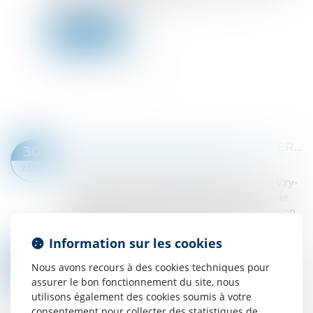
greffier lui délivre un reçu »...
Lire la suite
DES PROPOSITIONS POUR LUTTER CONTRE LA VIOLENCE DES MINEURS
30
Droit pénal
/
Droit pénal des mineurs
AVR.
Le Premier ministre, Gabriel Attal, est allé à Viry-
Châtillon, marquée récemment par la mort de
Shemseddine, 15 ans, passé à tabac près de son
collège. Son déplacement portait s...
Information sur les cookies
Lire la suite
PRÉCISIONS SUR LES CONDITIONS DU RELEVÉ DE FORCLUSION EN CAS DE CONTESTATION DU MONTANT DE LA CRÉANCE
26
Nous avons recours à des cookies techniques pour
Droit des sociétés
/
Procédures collectives
AVR.
assurer le bon fonctionnement du site, nous
En vertu de l'article L. 622-24 du Code de
utilisons également des cookies soumis à votre
commerce, lorsque le débiteur a porté une
consentement pour collecter des statistiques de