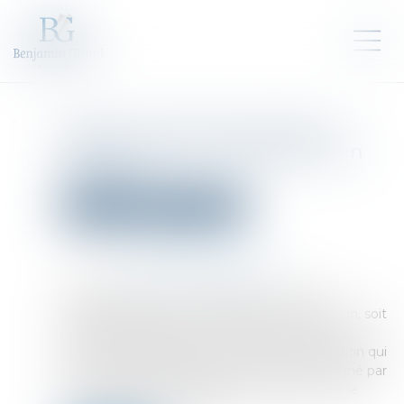
Rappel du délai de dépôt du
mémoire par le demandeur en
cassation
Droit pénal
Procédure pénale
Publié le :
26/04/2024
Source :
www.lemag-juridique.com
Par application de l’article 584 du Code de
procédure pénale, « le demandeur en cassation, soit
en faisant sa déclaration, soit dans les dix jours
suivants, peut déposer, au greffe de la juridiction qui
a rendu la décision attaquée, un mémoire, signé par
lui, contenant ses moyens de cassation, dont le