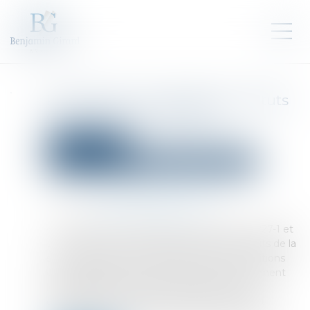
Révocation du dirigeant : statuts
ou acte extra-statutaire ?
Droit des sociétés
Droit des sociétés commerciales et professionnelles
Publié le :
26/10/2022
Source :
www.lemag-juridique.com
« Il résulte de la combinaison des articles L. 227-1 et
L. 227-5 du code de commerce que les statuts de la
société par actions simplifiée fixent les conditions
dans lesquelles la société est dirigée, notamment
les modalités de révocation de son directeur
général. Si les actes extra-statutaires peuvent