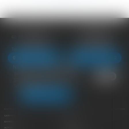
BLOIS
VENDÔME
68 Rue du Bourg Neuf
27 ter Rte de Blois
41000 BLOIS
41100 VENDÔME
Tél :
09 83 39 24 76
Tél :
09 83 39 24 76
NOUS LOCALISER
NOUS LOCALISER
NEUILLE-PONT-PIERRE
16 Avenue du Général de Gaulle
37360 NEUILLE-PONT-PIERRE
Tél :
09 83 39 24 76
NOUS LOCALISER
CABINET
ÉQUIPE
EXPERTISES
LIENS UTILES
ACTUS
HONORAIRES